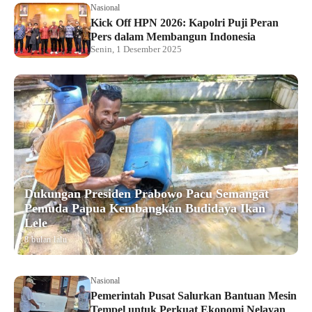
Nasional
Kick Off HPN 2026: Kapolri Puji Peran
Pers dalam Membangun Indonesia
Senin, 1 Desember 2025
Dukungan Presiden Prabowo Pacu Semangat
Pemuda Papua Kembangkan Budidaya Ikan
Lele
8 bulan lalu
Nasional
Pemerintah Pusat Salurkan Bantuan Mesin
Tempel untuk Perkuat Ekonomi Nelayan