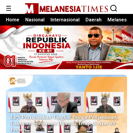
☰
Home
Nasional
Internasional
Daerah
Melanesia
LPS Pertahankan Tingkat Bunga Penjaminan,
Cakupan Simpanan Dijamin Tetap di Atas 99
Persen