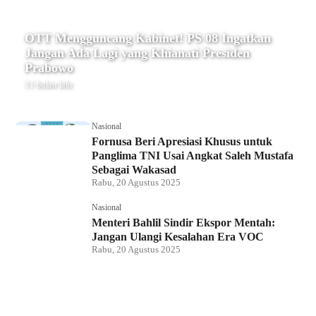
OTT Mengguncang Kabinet! PS 08 Ingatkan
Jangan Ada Lagi yang Khianati Presiden
Prabowo
11 bulan lalu
Nasional
Fornusa Beri Apresiasi Khusus untuk
Panglima TNI Usai Angkat Saleh Mustafa
Sebagai Wakasad
Rabu, 20 Agustus 2025
Nasional
Menteri Bahlil Sindir Ekspor Mentah:
Jangan Ulangi Kesalahan Era VOC
Rabu, 20 Agustus 2025
Nasional
Polemik HighScope Rancamaya, Kuasa
Hukum : Bareskrim Harus Menindak