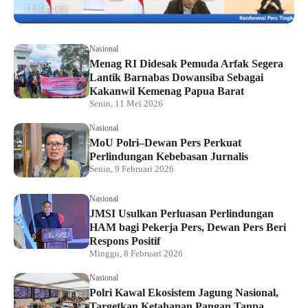
1 bulan lalu
Nasional
Menag RI Didesak Pemuda Arfak Segera
Lantik Barnabas Dowansiba Sebagai
Kakanwil Kemenag Papua Barat
Senin, 11 Mei 2026
Nasional
MoU Polri–Dewan Pers Perkuat
Perlindungan Kebebasan Jurnalis
Senin, 9 Februari 2026
Nasional
JMSI Usulkan Perluasan Perlindungan
HAM bagi Pekerja Pers, Dewan Pers Beri
Respons Positif
Minggu, 8 Februari 2026
Nasional
Polri Kawal Ekosistem Jagung Nasional,
Targetkan Ketahanan Pangan Tanpa