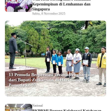
Kepemimpinan di Lemhannas dan
Singapura
Sabtu, 8 November 2025
13 Pemuda Berprestasi Terima Penghargaan
dari Bupati Zulkarnain di Hari Sumpah
Pemuda ke-97
9 bulan lalu
Nasional
BKPRMI Dorong Kolaborasi Ketahanan