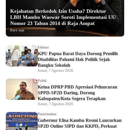
Kejahatan Berkedok Izin Usaha? Direktur
LBH Mambo Waswar Soroti Implementasi UU
Nomor 23 Tahun 2014 di Raja Ampat
Baru saja
Edukasi
KPU Papua Barat Daya Dorong Pemilih
Disabilitas Pahami Hak Politik Sejak
Bangku Sekolah
Jumat, 7 Agustus 2026
Politik
Ketua DPRP PBD Apresiasi Peluncuran
SPPD-SP2D Daring, Dorong
Kabupaten/Kota Segera Terapkan
Jumat, 7 Agustus 2026
Pemerintahan
Gubernur Elisa Kambu Resmi Luncurkan
SP2D Online SIPD dan KKPD, Perkuat