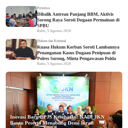
Peristiwa
Dibalik Antrean Panjang BBM, Aktivis
Sorong Raya Soroti Dugaan Permainan di
SPBU
Rabu, 5 Agustus 2026
Hukum dan Kriminal
Kuasa Hukum Korban Soroti Lambannya
Penanganan Kasus Dugaan Penipuan di
Polres Sorong, Minta Pengawasan Polda
Rabu, 5 Agustus 2026
Inovasi Baru BPJS Kesehatan: NADI JKN
Bantu Peserta Menabung Demi Iuran