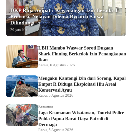
DKP Raja Ampat : Kewenangan Izin Berada di
Provinsi, Nelayan Dilema Bycatch Satwa
Dilindungi
20 jam lalu
LBH Mambo Waswar Soroti Dugaan
Shark Finning Berkedok Izin Penangkapan
Ikan
Kamis, 6 Agustus 2026
Mengaku Kantongi Izin dari Sorong, Kapal
Empat R Diduga Eksploitasi Hiu Areal
Konservasi Ayau
Rabu, 5 Agustus 2026
Keamanan
Jaga Keamanan Wisatawan, Tourist Police
Polda Papua Barat Daya Patroli di
Dermaga
Rabu, 5 Agustus 2026