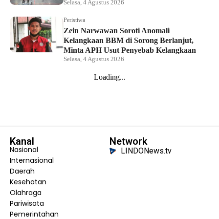
Selasa, 4 Agustus 2026
Peristiwa
Zein Narwawan Soroti Anomali
Kelangkaan BBM di Sorong Berlanjut,
Minta APH Usut Penyebab Kelangkaan
Selasa, 4 Agustus 2026
Konfercab Ke-IV NU Kota Sorong Tetapkan
Ustadz M. Muhyiddin sebagai Ketua PCNU
Kota Sorong
5 hari lalu
Hukum dan Kriminal
Curi Enam Sepeda Motor, Dua Pelaku