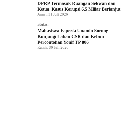
DPRP Termasuk Ruangan Sekwan dan
Ketua, Kasus Korupsi 6,5 Miliar Berlanjut
Jumat, 31 Juli 2026
Edukasi
Mahasiswa Faperta Unamin Sorong
Kunjungi Lahan CSR dan Kebun
Percontohan Yonif TP 806
Kamis, 30 Juli 2026
Hukum dan Kriminal
Penyidik Tipidkor Polda PBD Geledah
Kantor DPRP Papua Barat Daya
Kamis, 30 Juli 2026
Edukasi
JMSI Papua Barat Daya: Kerja Jurnalistik
Dilindungi, Dugaan Pemerasan Oknum
Harus Diproses Hukum
Kamis, 30 Juli 2026
Hukum dan Kriminal
Tim BRASKO Polresta Sorong Kota