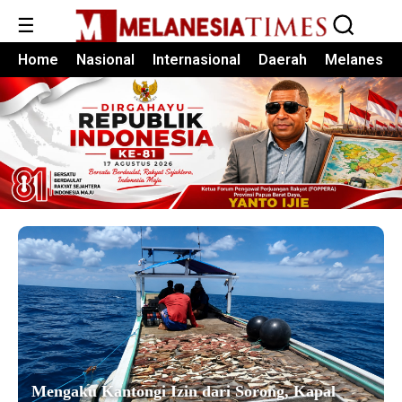
☰
Home
Nasional
Internasional
Daerah
Melanesia
Mengaku Kantongi Izin dari Sorong, Kapal