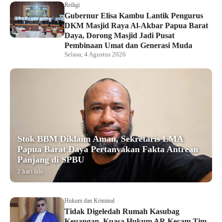
Reiligi
Gubernur Elisa Kambu Lantik Pengurus
DKM Masjid Raya Al-Akbar Papua Barat
Daya, Dorong Masjid Jadi Pusat
Pembinaan Umat dan Generasi Muda
Selasa, 4 Agustus 2026
Stok BBM Diklaim Aman, Sekretaris LMA
Papua Barat Daya Pertanyakan Fakta Antrean
Panjang di SPBU
2 hari lalu
Hukum dan Kriminal
Tidak Digeledah Rumah Kasubag
Keuangan, Kuasa Hukum AR Kecam Tim