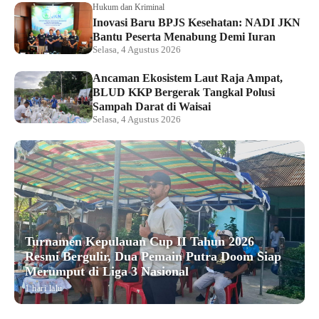
Hukum dan Kriminal
Inovasi Baru BPJS Kesehatan: NADI JKN
Bantu Peserta Menabung Demi Iuran
Selasa, 4 Agustus 2026
Ancaman Ekosistem Laut Raja Ampat,
BLUD KKP Bergerak Tangkal Polusi
Sampah Darat di Waisai
Selasa, 4 Agustus 2026
Turnamen Kepulauan Cup II Tahun 2026
Resmi Bergulir, Dua Pemain Putra Doom Siap
Merumput di Liga 3 Nasional
1 hari lalu