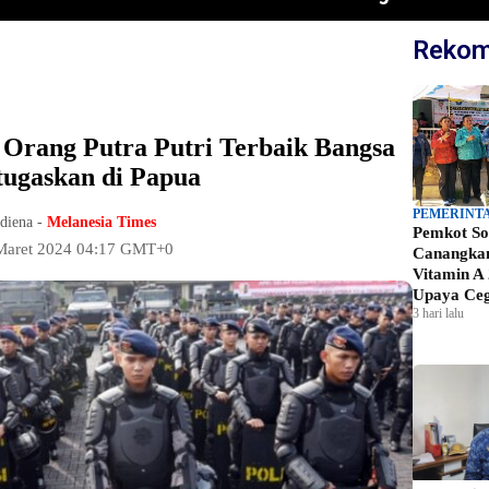
Rekom
0 Orang Putra Putri Terbaik Bangsa
tugaskan di Papua
PEMERINT
adiena -
Melanesia Times
Pemkot So
 Maret 2024 04:17 GMT+0
Canangkan
Vitamin A 
Upaya Ceg
3 hari lalu