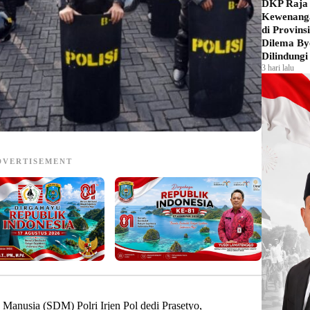
DKP Raja 
Kewenanga
di Provins
Dilema By
Dilindungi
3 hari lalu
DVERTISEMENT
Manusia (SDM) Polri Irjen Pol dedi Prasetyo,