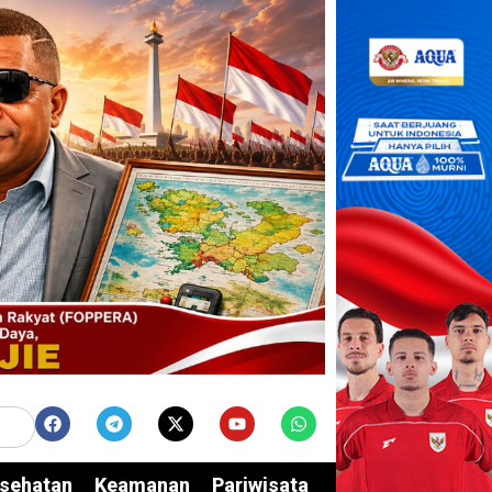
sehatan
Keamanan
Pariwisata
Edukasi
Opini