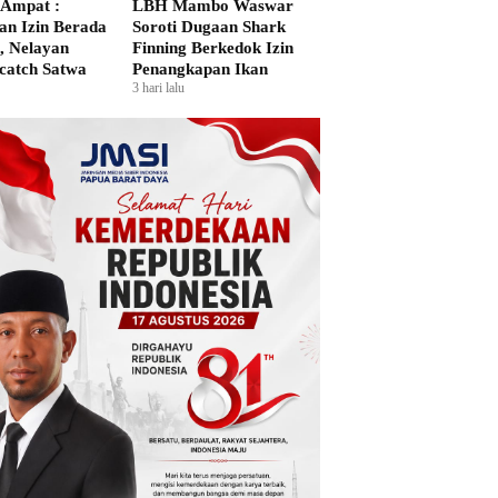
Ampat :
LBH Mambo Waswar
n Izin Berada
Soroti Dugaan Shark
i, Nelayan
Finning Berkedok Izin
catch Satwa
Penangkapan Ikan
3 hari lalu