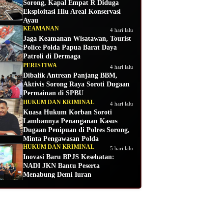
Sorong, Kapal Empat R Diduga
Eksploitasi Hiu Areal Konservasi
Ayau
KEAMANAN
4 hari lalu
Jaga Keamanan Wisatawan, Tourist
Police Polda Papua Barat Daya
Patroli di Dermaga
PERISTIWA
4 hari lalu
Dibalik Antrean Panjang BBM,
Aktivis Sorong Raya Soroti Dugaan
Permainan di SPBU
HUKUM DAN KRIMINAL
4 hari lalu
Kuasa Hukum Korban Soroti
Lambannya Penanganan Kasus
Dugaan Penipuan di Polres Sorong,
Minta Pengawasan Polda
HUKUM DAN KRIMINAL
5 hari lalu
Inovasi Baru BPJS Kesehatan:
NADI JKN Bantu Peserta
Menabung Demi Iuran