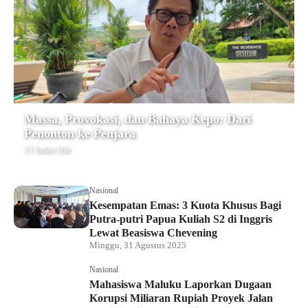
Massa, Provokasi, dan Bahaya Kepo: Dari
Penonton ke Penjara
11 bulan lalu
Nasional
Kesempatan Emas: 3 Kuota Khusus Bagi
Putra-putri Papua Kuliah S2 di Inggris
Lewat Beasiswa Chevening
Minggu, 31 Agustus 2025
Nasional
Mahasiswa Maluku Laporkan Dugaan
Korupsi Miliaran Rupiah Proyek Jalan