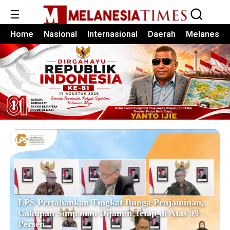
☰
Home
Nasional
Internasional
Daerah
Melanesia
LPS Pertahankan Tingkat Bunga Penjaminan,
Cakupan Simpanan Dijamin Tetap di Atas 99
Persen