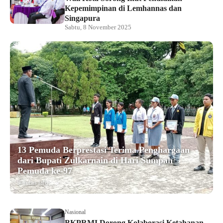
Kepemimpinan di Lemhannas dan
Singapura
Sabtu, 8 November 2025
13 Pemuda Berprestasi Terima Penghargaan
dari Bupati Zulkarnain di Hari Sumpah
Pemuda ke-97
9 bulan lalu
Nasional
BKPRMI Dorong Kolaborasi Ketahanan