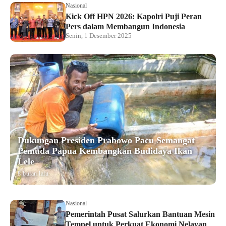
Nasional
Kick Off HPN 2026: Kapolri Puji Peran
Pers dalam Membangun Indonesia
Senin, 1 Desember 2025
Dukungan Presiden Prabowo Pacu Semangat
Pemuda Papua Kembangkan Budidaya Ikan
Lele
8 bulan lalu
Nasional
Pemerintah Pusat Salurkan Bantuan Mesin
Tempel untuk Perkuat Ekonomi Nelayan