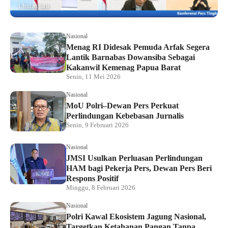
1 bulan lalu
Nasional
Menag RI Didesak Pemuda Arfak Segera
Lantik Barnabas Dowansiba Sebagai
Kakanwil Kemenag Papua Barat
Senin, 11 Mei 2026
Nasional
MoU Polri–Dewan Pers Perkuat
Perlindungan Kebebasan Jurnalis
Senin, 9 Februari 2026
Nasional
JMSI Usulkan Perluasan Perlindungan
HAM bagi Pekerja Pers, Dewan Pers Beri
Respons Positif
Minggu, 8 Februari 2026
Nasional
Polri Kawal Ekosistem Jagung Nasional,
Targetkan Ketahanan Pangan Tanpa