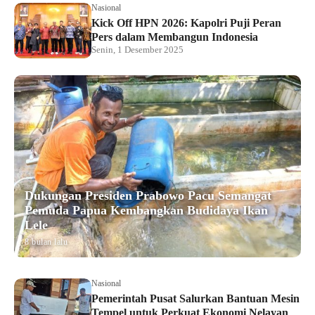
Nasional
Kick Off HPN 2026: Kapolri Puji Peran
Pers dalam Membangun Indonesia
Senin, 1 Desember 2025
Dukungan Presiden Prabowo Pacu Semangat
Pemuda Papua Kembangkan Budidaya Ikan
Lele
8 bulan lalu
Nasional
Pemerintah Pusat Salurkan Bantuan Mesin
Tempel untuk Perkuat Ekonomi Nelayan