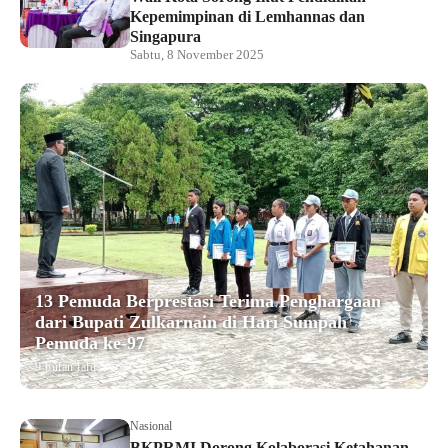
Kepemimpinan di Lemhannas dan
Singapura
Sabtu, 8 November 2025
13 Pemuda Berprestasi Terima Penghargaan
dari Bupati Zulkarnain di Hari Sumpah
Pemuda ke-97
9 bulan lalu
Nasional
BKPRMI Dorong Kolaborasi Ketahanan