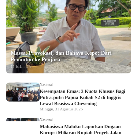
Massa, Provokasi, dan Bahaya Kepo: Dari
Penonton ke Penjara
11 bulan lalu
Nasional
Kesempatan Emas: 3 Kuota Khusus Bagi
Putra-putri Papua Kuliah S2 di Inggris
Lewat Beasiswa Chevening
Minggu, 31 Agustus 2025
Nasional
Mahasiswa Maluku Laporkan Dugaan
Korupsi Miliaran Rupiah Proyek Jalan