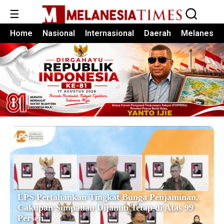
☰
Home
Nasional
Internasional
Daerah
Melanesia
LPS Pertahankan Tingkat Bunga Penjaminan,
Cakupan Simpanan Dijamin Tetap di Atas 99
Persen