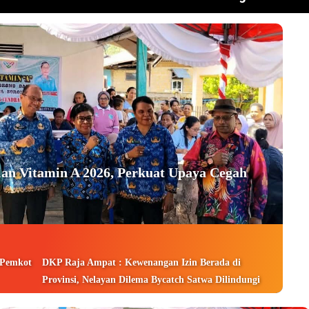
an Vitamin A 2026, Perkuat Upaya Cegah
 Pemkot
DKP Raja Ampat : Kewenangan Izin Berada di
Provinsi, Nelayan Dilema Bycatch Satwa Dilindungi