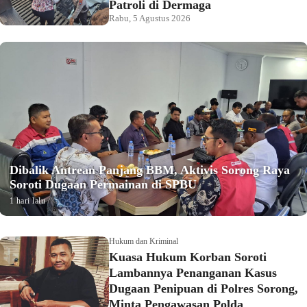
Patroli di Dermaga
Rabu, 5 Agustus 2026
Dibalik Antrean Panjang BBM, Aktivis Sorong Raya
Soroti Dugaan Permainan di SPBU
1 hari lalu
Hukum dan Kriminal
Kuasa Hukum Korban Soroti
Lambannya Penanganan Kasus
Dugaan Penipuan di Polres Sorong,
Minta Pengawasan Polda