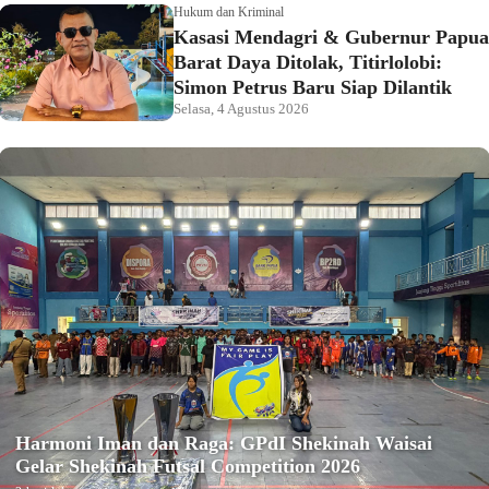
Hukum dan Kriminal
Kasasi Mendagri & Gubernur Papua
Barat Daya Ditolak, Titirlolobi:
Simon Petrus Baru Siap Dilantik
Selasa, 4 Agustus 2026
Harmoni Iman dan Raga: GPdI Shekinah Waisai
Gelar Shekinah Futsal Competition 2026