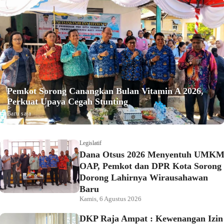
Pemkot Sorong Canangkan Bulan Vitamin A 2026,
Perkuat Upaya Cegah Stunting
Baru saja
Legislatif
Dana Otsus 2026 Menyentuh UMK
OAP, Pemkot dan DPR Kota Sorong
Dorong Lahirnya Wirausahawan
Baru
Kamis, 6 Agustus 2026
DKP Raja Ampat : Kewenangan Izin