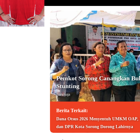
Pemkot Sorong Canangkan Bul
Stunting
Baru saja
Berita Terkait:
Dana Otsus 2026 Menyentuh UMKM OAP,
dan DPR Kota Sorong Dorong Lahirnya
Wirausahawan Baru