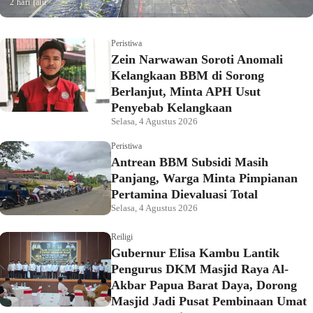
2 hari lalu
Peristiwa
Zein Narwawan Soroti Anomali
Kelangkaan BBM di Sorong
Berlanjut, Minta APH Usut
Penyebab Kelangkaan
Selasa, 4 Agustus 2026
Peristiwa
Antrean BBM Subsidi Masih
Panjang, Warga Minta Pimpianan
Pertamina Dievaluasi Total
Selasa, 4 Agustus 2026
Reiligi
Gubernur Elisa Kambu Lantik
Pengurus DKM Masjid Raya Al-
Akbar Papua Barat Daya, Dorong
Masjid Jadi Pusat Pembinaan Umat