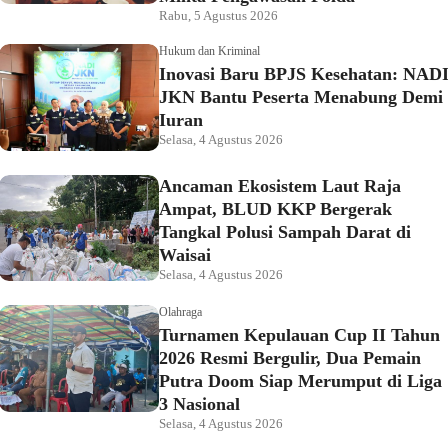
Rabu, 5 Agustus 2026
Hukum dan Kriminal
Inovasi Baru BPJS Kesehatan: NAD
JKN Bantu Peserta Menabung Demi
Iuran
Selasa, 4 Agustus 2026
Ancaman Ekosistem Laut Raja
Ampat, BLUD KKP Bergerak
Tangkal Polusi Sampah Darat di
Waisai
Selasa, 4 Agustus 2026
Olahraga
Turnamen Kepulauan Cup II Tahun
2026 Resmi Bergulir, Dua Pemain
Putra Doom Siap Merumput di Liga
3 Nasional
Selasa, 4 Agustus 2026