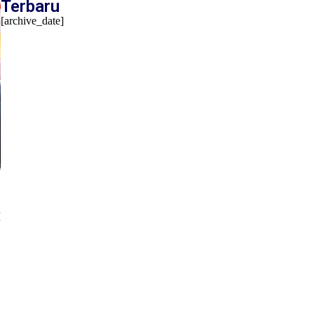
Terbaru
[archive_date]
M