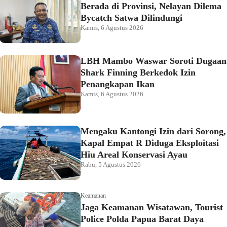
Berada di Provinsi, Nelayan Dilema
Bycatch Satwa Dilindungi
Kamis, 6 Agustus 2026
LBH Mambo Waswar Soroti Dugaan
Shark Finning Berkedok Izin
Penangkapan Ikan
Kamis, 6 Agustus 2026
Mengaku Kantongi Izin dari Sorong,
Kapal Empat R Diduga Eksploitasi
Hiu Areal Konservasi Ayau
Rabu, 5 Agustus 2026
Keamanan
Jaga Keamanan Wisatawan, Tourist
Police Polda Papua Barat Daya