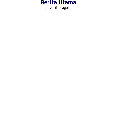
Berita Utama
[archive_timeago]