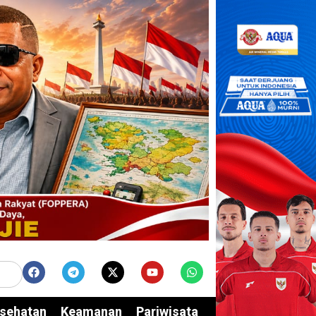
sehatan
Keamanan
Pariwisata
Edukasi
Opini