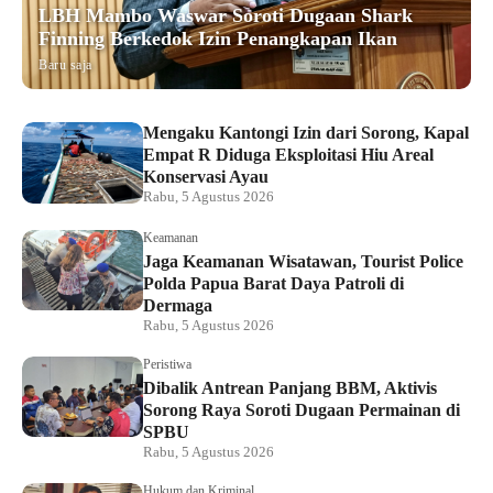
LBH Mambo Waswar Soroti Dugaan Shark
Finning Berkedok Izin Penangkapan Ikan
Baru saja
Mengaku Kantongi Izin dari Sorong, Kapal
Empat R Diduga Eksploitasi Hiu Areal
Konservasi Ayau
Rabu, 5 Agustus 2026
Keamanan
Jaga Keamanan Wisatawan, Tourist Police
Polda Papua Barat Daya Patroli di
Dermaga
Rabu, 5 Agustus 2026
Peristiwa
Dibalik Antrean Panjang BBM, Aktivis
Sorong Raya Soroti Dugaan Permainan di
SPBU
Rabu, 5 Agustus 2026
Hukum dan Kriminal