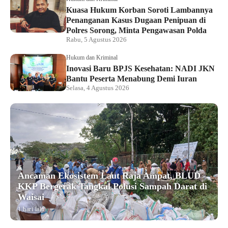
Kuasa Hukum Korban Soroti Lambannya
Penanganan Kasus Dugaan Penipuan di
Polres Sorong, Minta Pengawasan Polda
Rabu, 5 Agustus 2026
Hukum dan Kriminal
Inovasi Baru BPJS Kesehatan: NADI JKN
Bantu Peserta Menabung Demi Iuran
Selasa, 4 Agustus 2026
Ancaman Ekosistem Laut Raja Ampat, BLUD
KKP Bergerak Tangkal Polusi Sampah Darat di
Waisai
1 hari lalu