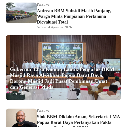
Peristiwa
Antrean BBM Subsidi Masih Panjang,
Warga Minta Pimpianan Pertamina
Dievaluasi Total
Selasa, 4 Agustus 2026
Gubernur Elisa Kambu Lantik Pengurus DKM
Masjid Raya Al-Akbar Papua Barat Daya,
Dorong Masjid Jadi Pusat Pembinaan Umat
dan Generasi Muda
1 hari lalu
Peristiwa
Stok BBM Diklaim Aman, Sekretaris LMA
Papua Barat Daya Pertanyakan Fakta