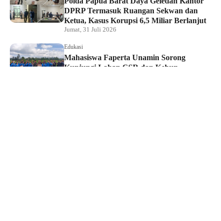
Polda Papua Barat Daya Geledah Kantor
DPRP Termasuk Ruangan Sekwan dan
Ketua, Kasus Korupsi 6,5 Miliar Berlanjut
Jumat, 31 Juli 2026
Edukasi
Mahasiswa Faperta Unamin Sorong
Kunjungi Lahan CSR dan Kebun
Percontohan Yonif TP 806
Kamis, 30 Juli 2026
Hukum dan Kriminal
Penyidik Tipidkor Polda PBD Geledah
Kantor DPRP Papua Barat Daya
Kamis, 30 Juli 2026
Edukasi
JMSI Papua Barat Daya: Kerja Jurnalistik
Dilindungi, Dugaan Pemerasan Oknum
Harus Diproses Hukum
Kamis, 30 Juli 2026