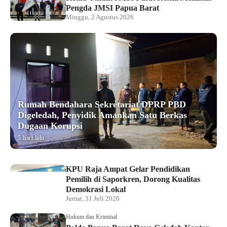
Pengda JMSI Papua Barat
Minggu, 2 Agustus 2026
Rumah Bendahara Sekretariat DPRP PBD
Digeledah, Penyidik Amankan Satu Berkas
Dugaan Korupsi
5 hari lalu
KPU Raja Ampat Gelar Pendidikan
Pemilih di Saporkren, Dorong Kualitas
Demokrasi Lokal
Jumat, 31 Juli 2026
Hukum dan Kriminal