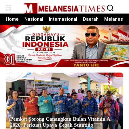
☰
Home
Nasional
Internasional
Daerah
Melanesia
Pemkot Sorong Canangkan Bulan Vitamin A
2026, Perkuat Upaya Cegah Stunting