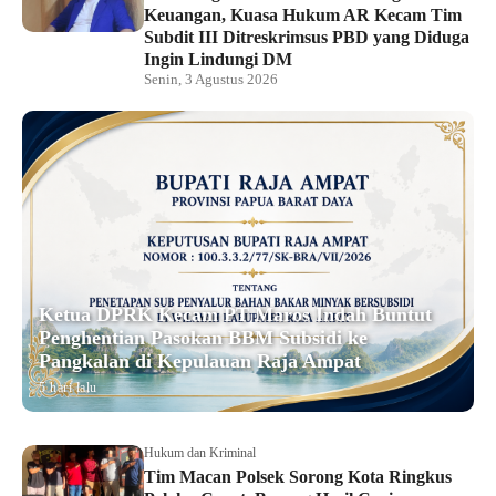
Keuangan, Kuasa Hukum AR Kecam Tim
Subdit III Ditreskrimsus PBD yang Diduga
Ingin Lindungi DM
Senin, 3 Agustus 2026
Ketua DPRK Kecam PT Maros Indah Buntut
Penghentian Pasokan BBM Subsidi ke
Pangkalan di Kepulauan Raja Ampat
5 hari lalu
Hukum dan Kriminal
Tim Macan Polsek Sorong Kota Ringkus