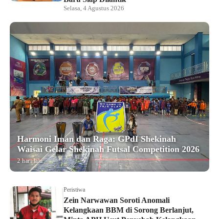
Selasa, 4 Agustus 2026
Harmoni Iman dan Raga: GPdI Shekinah
Waisai Gelar Shekinah Futsal Competition 2026
2 hari lalu
Peristiwa
Zein Narwawan Soroti Anomali
Kelangkaan BBM di Sorong Berlanjut,