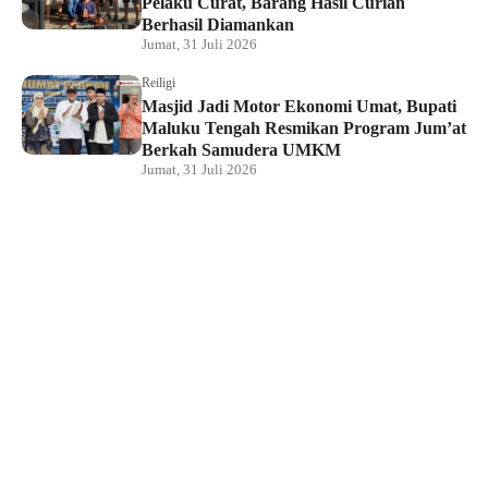
Pelaku Curat, Barang Hasil Curian
Berhasil Diamankan
Jumat, 31 Juli 2026
Reiligi
Masjid Jadi Motor Ekonomi Umat, Bupati
Maluku Tengah Resmikan Program Jum’at
Berkah Samudera UMKM
Jumat, 31 Juli 2026
Hukum dan Kriminal
Rumah Bendahara Sekretariat DPRP PBD
Digeledah, Penyidik Amankan Satu Berkas
Dugaan Korupsi
Jumat, 31 Juli 2026
KPU Raja Ampat Gelar Pendidikan
Pemilih di Saporkren, Dorong Kualitas
Demokrasi Lokal
Jumat, 31 Juli 2026
Hukum dan Kriminal
Polda Papua Barat Daya Geledah Kantor
DPRP Termasuk Ruangan Sekwan dan