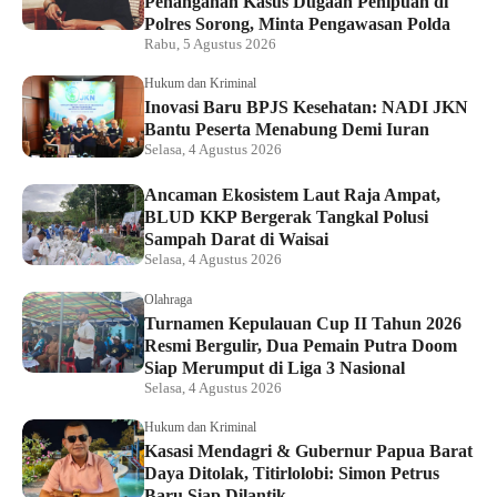
Penanganan Kasus Dugaan Penipuan di
Polres Sorong, Minta Pengawasan Polda
Rabu, 5 Agustus 2026
Hukum dan Kriminal
Inovasi Baru BPJS Kesehatan: NADI JKN
Bantu Peserta Menabung Demi Iuran
Selasa, 4 Agustus 2026
Ancaman Ekosistem Laut Raja Ampat,
BLUD KKP Bergerak Tangkal Polusi
Sampah Darat di Waisai
Selasa, 4 Agustus 2026
Olahraga
Turnamen Kepulauan Cup II Tahun 2026
Resmi Bergulir, Dua Pemain Putra Doom
Siap Merumput di Liga 3 Nasional
Selasa, 4 Agustus 2026
Hukum dan Kriminal
Kasasi Mendagri & Gubernur Papua Barat
Daya Ditolak, Titirlolobi: Simon Petrus
Baru Siap Dilantik