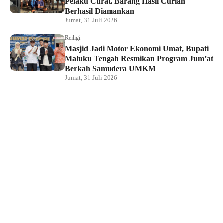
Pelaku Curat, Barang Hasil Curian
Berhasil Diamankan
Jumat, 31 Juli 2026
Reiligi
Masjid Jadi Motor Ekonomi Umat, Bupati
Maluku Tengah Resmikan Program Jum’at
Berkah Samudera UMKM
Jumat, 31 Juli 2026
Hukum dan Kriminal
Rumah Bendahara Sekretariat DPRP PBD
Digeledah, Penyidik Amankan Satu Berkas
Dugaan Korupsi
Jumat, 31 Juli 2026
KPU Raja Ampat Gelar Pendidikan
Pemilih di Saporkren, Dorong Kualitas
Demokrasi Lokal
Jumat, 31 Juli 2026
Hukum dan Kriminal
Polda Papua Barat Daya Geledah Kantor
DPRP Termasuk Ruangan Sekwan dan