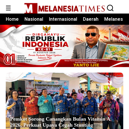
☰
Home
Nasional
Internasional
Daerah
Melanesia
Pemkot Sorong Canangkan Bulan Vitamin A
2026, Perkuat Upaya Cegah Stunting