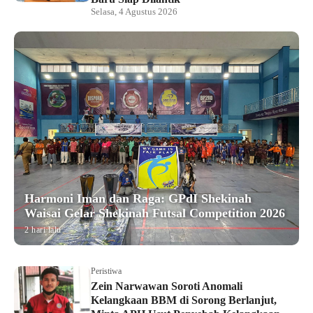
Selasa, 4 Agustus 2026
Harmoni Iman dan Raga: GPdI Shekinah
Waisai Gelar Shekinah Futsal Competition 2026
2 hari lalu
Peristiwa
Zein Narwawan Soroti Anomali
Kelangkaan BBM di Sorong Berlanjut,