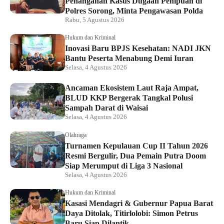
Penanganan Kasus Dugaan Penipuan di
Polres Sorong, Minta Pengawasan Polda
Rabu, 5 Agustus 2026
Hukum dan Kriminal
Inovasi Baru BPJS Kesehatan: NADI JKN
Bantu Peserta Menabung Demi Iuran
Selasa, 4 Agustus 2026
Ancaman Ekosistem Laut Raja Ampat,
BLUD KKP Bergerak Tangkal Polusi
Sampah Darat di Waisai
Selasa, 4 Agustus 2026
Olahraga
Turnamen Kepulauan Cup II Tahun 2026
Resmi Bergulir, Dua Pemain Putra Doom
Siap Merumput di Liga 3 Nasional
Selasa, 4 Agustus 2026
Hukum dan Kriminal
Kasasi Mendagri & Gubernur Papua Barat
Daya Ditolak, Titirlolobi: Simon Petrus
Baru Siap Dilantik