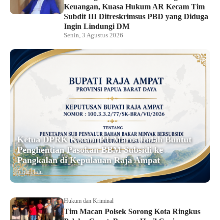
Keuangan, Kuasa Hukum AR Kecam Tim
Subdit III Ditreskrimsus PBD yang Diduga
Ingin Lindungi DM
Senin, 3 Agustus 2026
Ketua DPRK Kecam PT Maros Indah Buntut
Penghentian Pasokan BBM Subsidi ke
Pangkalan di Kepulauan Raja Ampat
5 hari lalu
Hukum dan Kriminal
Tim Macan Polsek Sorong Kota Ringkus