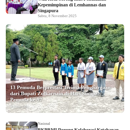
Kepemimpinan di Lemhannas dan
Singapura
Sabtu, 8 November 2025
13 Pemuda Berprestasi Terima Penghargaan
dari Bupati Zulkarnain di Hari Sumpah
Pemuda ke-97
9 bulan lalu
Nasional
BKPRMI Dorong Kolaborasi Ketahanan