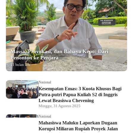
Massa, Provokasi, dan Bahaya Kepo: Dari
Penonton ke Penjara
11 bulan lalu
Nasional
Kesempatan Emas: 3 Kuota Khusus Bagi
Putra-putri Papua Kuliah S2 di Inggris
Lewat Beasiswa Chevening
Minggu, 31 Agustus 2025
Nasional
Mahasiswa Maluku Laporkan Dugaan
Korupsi Miliaran Rupiah Proyek Jalan