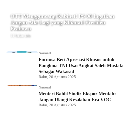
OTT Mengguncang Kabinet! PS 08 Ingatkan
Jangan Ada Lagi yang Khianati Presiden
Prabowo
11 bulan lalu
Nasional
Fornusa Beri Apresiasi Khusus untuk
Panglima TNI Usai Angkat Saleh Mustafa
Sebagai Wakasad
Rabu, 20 Agustus 2025
Nasional
Menteri Bahlil Sindir Ekspor Mentah:
Jangan Ulangi Kesalahan Era VOC
Rabu, 20 Agustus 2025
Nasional
Polemik HighScope Rancamaya, Kuasa
Hukum : Bareskrim Harus Menindak