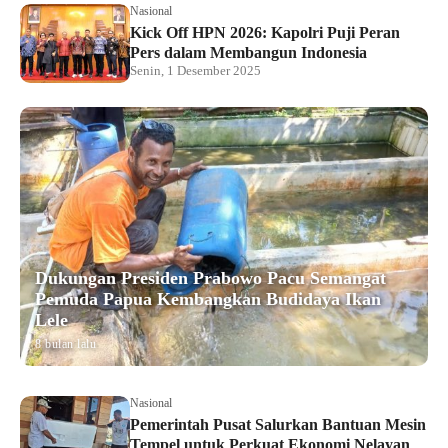
Nasional
Kick Off HPN 2026: Kapolri Puji Peran
Pers dalam Membangun Indonesia
Senin, 1 Desember 2025
Dukungan Presiden Prabowo Pacu Semangat
Pemuda Papua Kembangkan Budidaya Ikan
Lele
8 bulan lalu
Nasional
Pemerintah Pusat Salurkan Bantuan Mesin
Tempel untuk Perkuat Ekonomi Nelayan