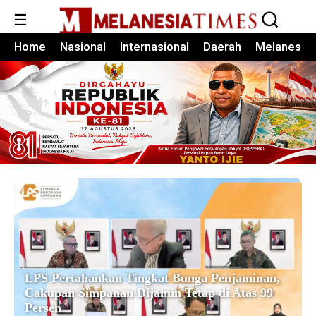
☰
Home
Nasional
Internasional
Daerah
Melanesia
LPS Pertahankan Tingkat Bunga Penjaminan,
Cakupan Simpanan Dijamin Tetap di Atas 99
Persen