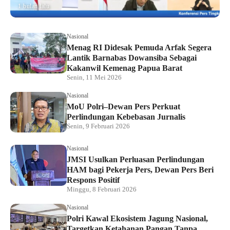
1 bulan lalu
Nasional
Menag RI Didesak Pemuda Arfak Segera
Lantik Barnabas Dowansiba Sebagai
Kakanwil Kemenag Papua Barat
Senin, 11 Mei 2026
Nasional
MoU Polri–Dewan Pers Perkuat
Perlindungan Kebebasan Jurnalis
Senin, 9 Februari 2026
Nasional
JMSI Usulkan Perluasan Perlindungan
HAM bagi Pekerja Pers, Dewan Pers Beri
Respons Positif
Minggu, 8 Februari 2026
Nasional
Polri Kawal Ekosistem Jagung Nasional,
Targetkan Ketahanan Pangan Tanpa