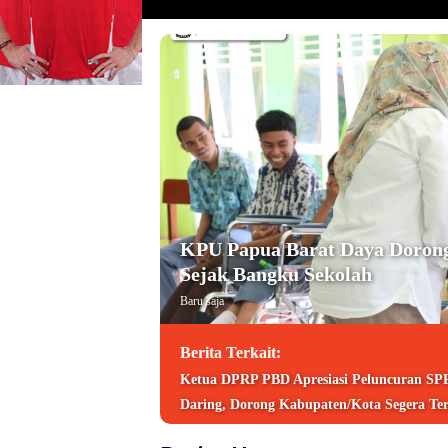
KPU Papua Barat Daya Dorong 
Sejak Bangku Sekolah
Baru saja
Berita Terkait:
Ketua DPRP PBD Apresiasi Peluncuran S
Daring, Dorong Kabupaten/Kota Segera Te