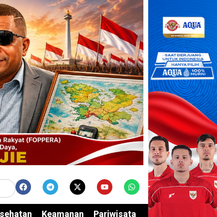
sehatan
Keamanan
Pariwisata
Edukasi
Opini