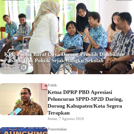
KPU Papua Barat Daya Dorong Pemilih Disabilitas
Pahami Hak Politik Sejak Bangku Sekolah
Baru saja
Politik
Ketua DPRP PBD Apresiasi
Peluncuran SPPD-SP2D Daring,
Dorong Kabupaten/Kota Segera
Terapkan
Jumat, 7 Agustus 2026
Pemerintahan