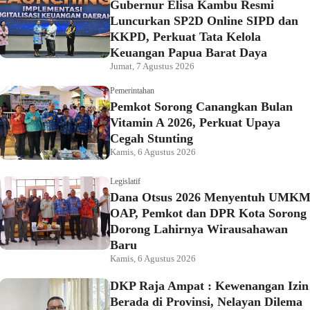
Gubernur Elisa Kambu Resmi
Luncurkan SP2D Online SIPD dan
KKPD, Perkuat Tata Kelola
Keuangan Papua Barat Daya
Jumat, 7 Agustus 2026
Pemerintahan
Pemkot Sorong Canangkan Bulan
Vitamin A 2026, Perkuat Upaya
Cegah Stunting
Kamis, 6 Agustus 2026
Legislatif
Dana Otsus 2026 Menyentuh UMK
OAP, Pemkot dan DPR Kota Sorong
Dorong Lahirnya Wirausahawan
Baru
Kamis, 6 Agustus 2026
DKP Raja Ampat : Kewenangan Izin
Berada di Provinsi, Nelayan Dilema