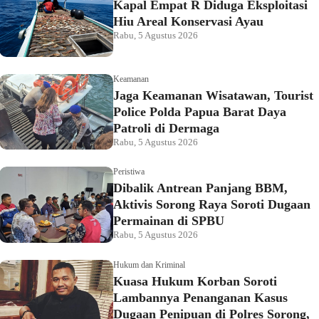
Kapal Empat R Diduga Eksploitasi
Hiu Areal Konservasi Ayau
Rabu, 5 Agustus 2026
Keamanan
Jaga Keamanan Wisatawan, Tourist
Police Polda Papua Barat Daya
Patroli di Dermaga
Rabu, 5 Agustus 2026
Peristiwa
Dibalik Antrean Panjang BBM,
Aktivis Sorong Raya Soroti Dugaan
Permainan di SPBU
Rabu, 5 Agustus 2026
Hukum dan Kriminal
Kuasa Hukum Korban Soroti
Lambannya Penanganan Kasus
Dugaan Penipuan di Polres Sorong,