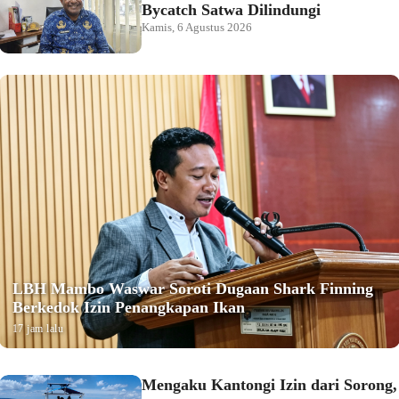
Bycatch Satwa Dilindungi
Kamis, 6 Agustus 2026
LBH Mambo Waswar Soroti Dugaan Shark Finning
Berkedok Izin Penangkapan Ikan
17 jam lalu
Mengaku Kantongi Izin dari Sorong,