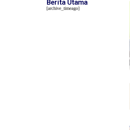
Berita Utama
[archive_timeago]