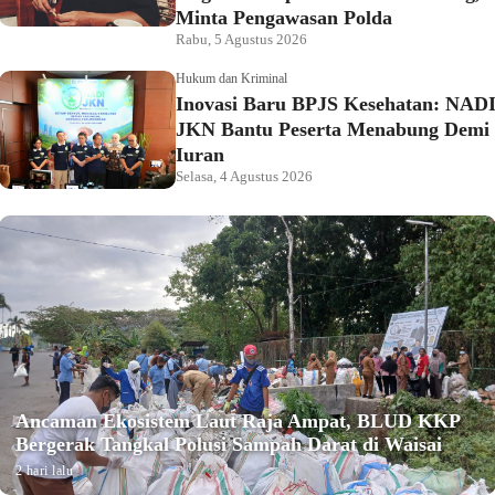
Minta Pengawasan Polda
Rabu, 5 Agustus 2026
Hukum dan Kriminal
Inovasi Baru BPJS Kesehatan: NAD
JKN Bantu Peserta Menabung Demi
Iuran
Selasa, 4 Agustus 2026
Ancaman Ekosistem Laut Raja Ampat, BLUD KKP
Bergerak Tangkal Polusi Sampah Darat di Waisai
2 hari lalu