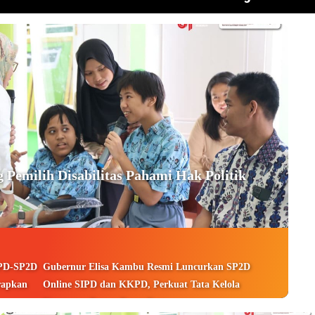
Pemilih Disabilitas Pahami Hak Politik
PPD-SP2D
Gubernur Elisa Kambu Resmi Luncurkan SP2D
rapkan
Online SIPD dan KKPD, Perkuat Tata Kelola
Keuangan Papua Barat Daya