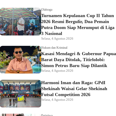
Olahraga
Turnamen Kepulauan Cup II Tahun
2026 Resmi Bergulir, Dua Pemain
Putra Doom Siap Merumput di Liga
3 Nasional
Selasa, 4 Agustus 2026
Hukum dan Kriminal
Kasasi Mendagri & Gubernur Papua
Barat Daya Ditolak, Titirlolobi:
Simon Petrus Baru Siap Dilantik
Selasa, 4 Agustus 2026
Harmoni Iman dan Raga: GPdI
Shekinah Waisai Gelar Shekinah
Futsal Competition 2026
Selasa, 4 Agustus 2026
Peristiwa