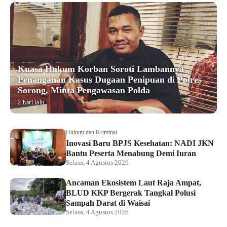
Kuasa Hukum Korban Soroti Lambannya
Penanganan Kasus Dugaan Penipuan di Polres
Sorong, Minta Pengawasan Polda
2 hari lalu
Hukum dan Kriminal
Inovasi Baru BPJS Kesehatan: NADI JKN
Bantu Peserta Menabung Demi Iuran
Selasa, 4 Agustus 2026
Ancaman Ekosistem Laut Raja Ampat,
BLUD KKP Bergerak Tangkal Polusi
Sampah Darat di Waisai
Selasa, 4 Agustus 2026