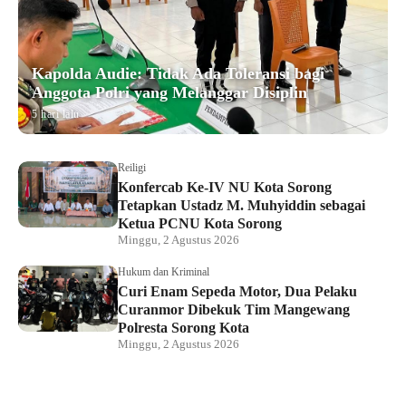
Kapolda Audie: Tidak Ada Toleransi bagi
Anggota Polri yang Melanggar Disiplin
5 hari lalu
Reiligi
Konfercab Ke-IV NU Kota Sorong
Tetapkan Ustadz M. Muhyiddin sebagai
Ketua PCNU Kota Sorong
Minggu, 2 Agustus 2026
Hukum dan Kriminal
Curi Enam Sepeda Motor, Dua Pelaku
Curanmor Dibekuk Tim Mangewang
Polresta Sorong Kota
Minggu, 2 Agustus 2026
Hukum dan Kriminal
Kapolda Papua Barat Daya Hadiri