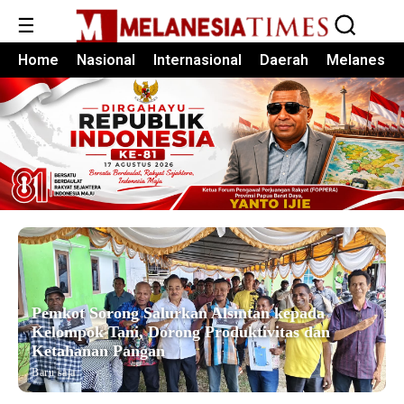
☰
Home
Nasional
Internasional
Daerah
Melanesia
Pemkot Sorong Salurkan Alsintan kepada
Kelompok Tani, Dorong Produktivitas dan
Ketahanan Pangan
Baru saja