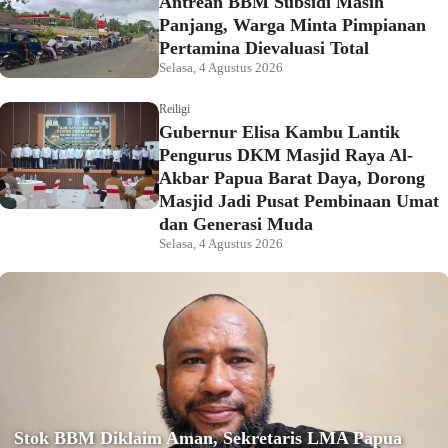
Antrean BBM Subsidi Masih
Panjang, Warga Minta Pimpianan
Pertamina Dievaluasi Total
Selasa, 4 Agustus 2026
Reiligi
Gubernur Elisa Kambu Lantik
Pengurus DKM Masjid Raya Al-
Akbar Papua Barat Daya, Dorong
Masjid Jadi Pusat Pembinaan Umat
dan Generasi Muda
Selasa, 4 Agustus 2026
Stok BBM Diklaim Aman, Sekretaris LMA Papua