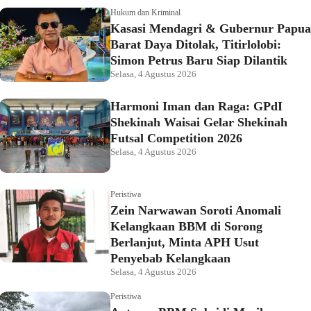
Hukum dan Kriminal
Kasasi Mendagri & Gubernur Papua
Barat Daya Ditolak, Titirlolobi:
Simon Petrus Baru Siap Dilantik
Selasa, 4 Agustus 2026
Harmoni Iman dan Raga: GPdI
Shekinah Waisai Gelar Shekinah
Futsal Competition 2026
Selasa, 4 Agustus 2026
Peristiwa
Zein Narwawan Soroti Anomali
Kelangkaan BBM di Sorong
Berlanjut, Minta APH Usut
Penyebab Kelangkaan
Selasa, 4 Agustus 2026
Peristiwa