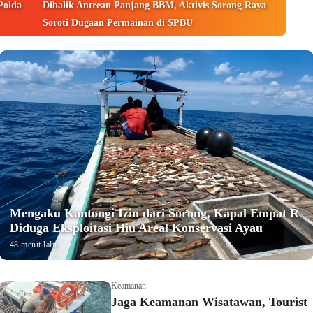
Polda
Dibalik Antrean Panjang BBM, Aktivis Sorong Raya
Soroti Dugaan Permainan di SPBU
Mengaku Kantongi Izin dari Sorong, Kapal Empat R
Diduga Eksploitasi Hiu Areal Konservasi Ayau
48 menit lalu
Keamanan
Jaga Keamanan Wisatawan, Tourist