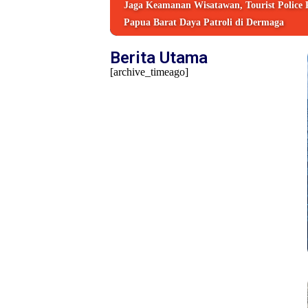
Jaga Keamanan Wisatawan, Tourist Police 
Papua Barat Daya Patroli di Dermaga
Berita Utama
[archive_timeago]