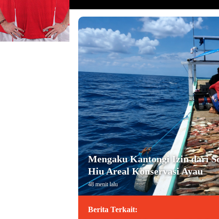
Mengaku Kantongi Izin dari S
Hiu Areal Konservasi Ayau
48 menit lalu
Berita Terkait: