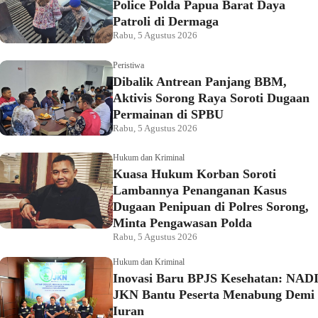
Police Polda Papua Barat Daya
Patroli di Dermaga
Rabu, 5 Agustus 2026
Peristiwa
Dibalik Antrean Panjang BBM,
Aktivis Sorong Raya Soroti Dugaan
Permainan di SPBU
Rabu, 5 Agustus 2026
Hukum dan Kriminal
Kuasa Hukum Korban Soroti
Lambannya Penanganan Kasus
Dugaan Penipuan di Polres Sorong,
Minta Pengawasan Polda
Rabu, 5 Agustus 2026
Hukum dan Kriminal
Inovasi Baru BPJS Kesehatan: NAD
JKN Bantu Peserta Menabung Demi
Iuran