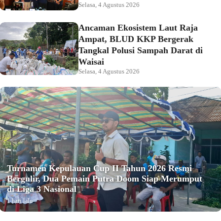
Selasa, 4 Agustus 2026
Ancaman Ekosistem Laut Raja
Ampat, BLUD KKP Bergerak
Tangkal Polusi Sampah Darat di
Waisai
Selasa, 4 Agustus 2026
Turnamen Kepulauan Cup II Tahun 2026 Resmi
Bergulir, Dua Pemain Putra Doom Siap Merumput
di Liga 3 Nasional
1 hari lalu