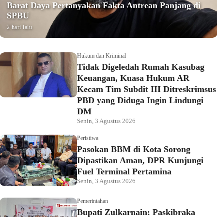
Barat Daya Pertanyakan Fakta Antrean Panjang di
SPBU
2 hari lalu
Hukum dan Kriminal
Tidak Digeledah Rumah Kasubag
Keuangan, Kuasa Hukum AR
Kecam Tim Subdit III Ditreskrimsus
PBD yang Diduga Ingin Lindungi
DM
Senin, 3 Agustus 2026
Peristiwa
Pasokan BBM di Kota Sorong
Dipastikan Aman, DPR Kunjungi
Fuel Terminal Pertamina
Senin, 3 Agustus 2026
Pemerintahan
Bupati Zulkarnain: Paskibraka