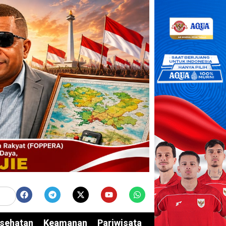
sehatan
Keamanan
Pariwisata
Edukasi
Opini