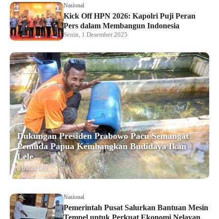
Nasional
Kick Off HPN 2026: Kapolri Puji Peran
Pers dalam Membangun Indonesia
Senin, 1 Desember 2025
Dukungan Presiden Prabowo Pacu Semangat
Pemuda Papua Kembangkan Budidaya Ikan
Lele
8 bulan lalu
Nasional
Pemerintah Pusat Salurkan Bantuan Mesin
Tempel untuk Perkuat Ekonomi Nelayan