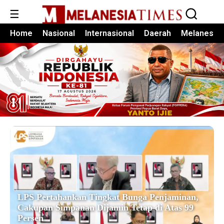
☰
Home
Nasional
Internasional
Daerah
Melanesia
LPS Pertahankan Tingkat Bunga Penjaminan,
Cakupan Simpanan Dijamin Tetap di Atas 99
Persen