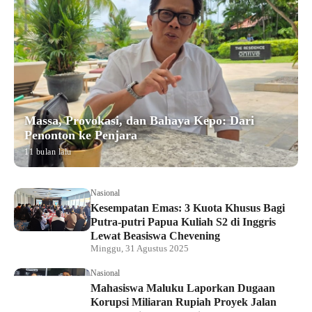
Massa, Provokasi, dan Bahaya Kepo: Dari
Penonton ke Penjara
11 bulan lalu
Nasional
Kesempatan Emas: 3 Kuota Khusus Bagi
Putra-putri Papua Kuliah S2 di Inggris
Lewat Beasiswa Chevening
Minggu, 31 Agustus 2025
Nasional
Mahasiswa Maluku Laporkan Dugaan
Korupsi Miliaran Rupiah Proyek Jalan