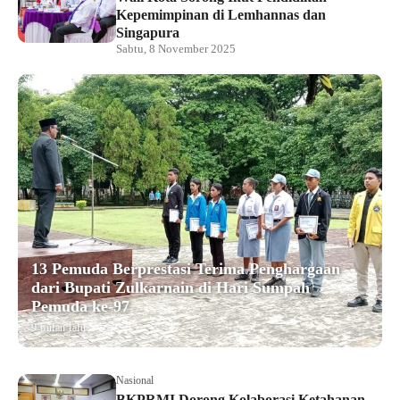
Kepemimpinan di Lemhannas dan
Singapura
Sabtu, 8 November 2025
13 Pemuda Berprestasi Terima Penghargaan
dari Bupati Zulkarnain di Hari Sumpah
Pemuda ke-97
9 bulan lalu
Nasional
BKPRMI Dorong Kolaborasi Ketahanan