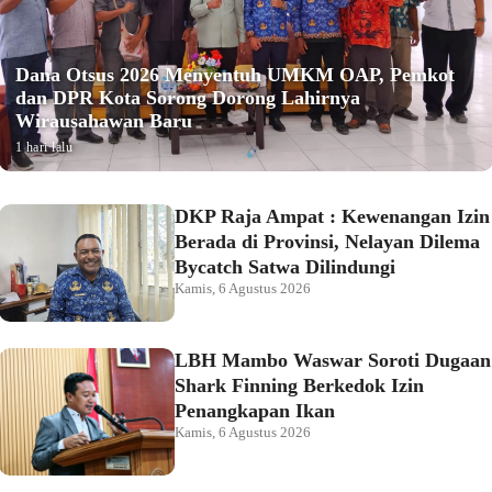
Dana Otsus 2026 Menyentuh UMKM OAP, Pemkot
dan DPR Kota Sorong Dorong Lahirnya
Wirausahawan Baru
1 hari lalu
DKP Raja Ampat : Kewenangan Izin
Berada di Provinsi, Nelayan Dilema
Bycatch Satwa Dilindungi
Kamis, 6 Agustus 2026
LBH Mambo Waswar Soroti Dugaan
Shark Finning Berkedok Izin
Penangkapan Ikan
Kamis, 6 Agustus 2026