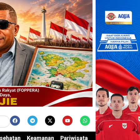
sehatan
Keamanan
Pariwisata
Edukasi
Opini