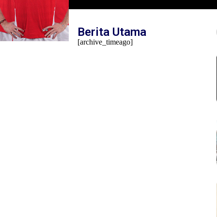
Mambo Waswar Soroti Implementasi UU N
Tahun 2014 di Raja Ampat
Berita Utama
[archive_timeago]