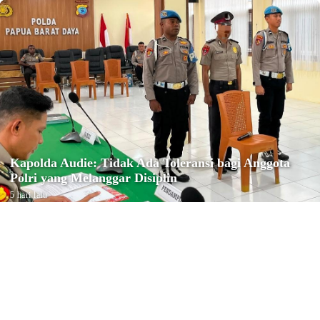
Kapolda Audie: Tidak Ada Toleransi bagi Anggota
Polri yang Melanggar Disiplin
5 hari lalu
Reiligi
Konfercab Ke-IV NU Kota Sorong
Tetapkan Ustadz M. Muhyiddin
sebagai Ketua PCNU Kota Sorong
Minggu, 2 Agustus 2026