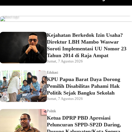
Pemkot Sorong Salurkan Alsintan kepada Kelompok
omor 23
Pahami Hak Politik Sejak Bangku Sekolah
Tani, Dorong Produktivitas dan Ketahanan Pangan
Baru saja
Kejahatan Berkedok Izin Usaha?
Direktur LBH Mambo Waswar
Soroti Implementasi UU Nomor 23
Tahun 2014 di Raja Ampat
Jumat, 7 Agustus 2026
Edukasi
KPU Papua Barat Daya Dorong
Pemilih Disabilitas Pahami Hak
Politik Sejak Bangku Sekolah
Jumat, 7 Agustus 2026
Politik
Ketua DPRP PBD Apresiasi
Peluncuran SPPD-SP2D Daring,
Dorong Kabupaten/Kota Segera