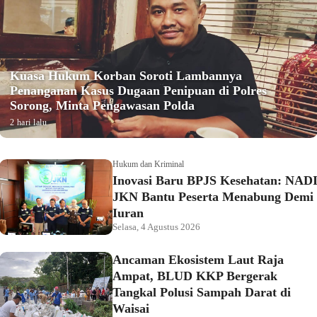
Kuasa Hukum Korban Soroti Lambannya
Penanganan Kasus Dugaan Penipuan di Polres
Sorong, Minta Pengawasan Polda
2 hari lalu
Hukum dan Kriminal
Inovasi Baru BPJS Kesehatan: NAD
JKN Bantu Peserta Menabung Demi
Iuran
Selasa, 4 Agustus 2026
Ancaman Ekosistem Laut Raja
Ampat, BLUD KKP Bergerak
Tangkal Polusi Sampah Darat di
Waisai