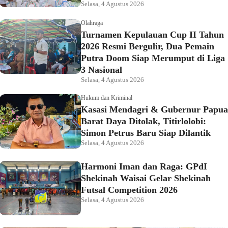
Selasa, 4 Agustus 2026
Olahraga
Turnamen Kepulauan Cup II Tahun
2026 Resmi Bergulir, Dua Pemain
Putra Doom Siap Merumput di Liga
3 Nasional
Selasa, 4 Agustus 2026
Hukum dan Kriminal
Kasasi Mendagri & Gubernur Papua
Barat Daya Ditolak, Titirlolobi:
Simon Petrus Baru Siap Dilantik
Selasa, 4 Agustus 2026
Harmoni Iman dan Raga: GPdI
Shekinah Waisai Gelar Shekinah
Futsal Competition 2026
Selasa, 4 Agustus 2026