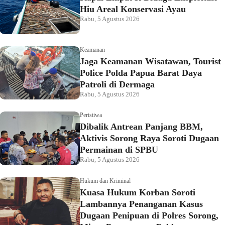
Hiu Areal Konservasi Ayau
Rabu, 5 Agustus 2026
Keamanan
Jaga Keamanan Wisatawan, Tourist
Police Polda Papua Barat Daya
Patroli di Dermaga
Rabu, 5 Agustus 2026
Peristiwa
Dibalik Antrean Panjang BBM,
Aktivis Sorong Raya Soroti Dugaan
Permainan di SPBU
Rabu, 5 Agustus 2026
Hukum dan Kriminal
Kuasa Hukum Korban Soroti
Lambannya Penanganan Kasus
Dugaan Penipuan di Polres Sorong,