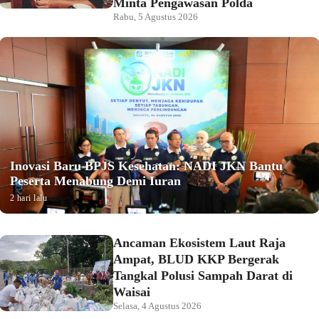
Minta Pengawasan Polda
Rabu, 5 Agustus 2026
Inovasi Baru BPJS Kesehatan: NADI JKN Bantu
Peserta Menabung Demi Iuran
2 hari lalu
Ancaman Ekosistem Laut Raja
Ampat, BLUD KKP Bergerak
Tangkal Polusi Sampah Darat di
Waisai
Selasa, 4 Agustus 2026