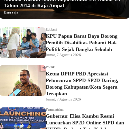
Tahun 2014 di Raja Ampat
Baru saja
Edukasi
KPU Papua Barat Daya Dorong
Pemilih Disabilitas Pahami Hak
Politik Sejak Bangku Sekolah
Jumat, 7 Agustus 2026
Politik
Ketua DPRP PBD Apresiasi
Peluncuran SPPD-SP2D Daring,
Dorong Kabupaten/Kota Segera
Terapkan
Jumat, 7 Agustus 2026
Pemerintahan
Gubernur Elisa Kambu Resmi
Luncurkan SP2D Online SIPD dan