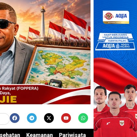
sehatan
Keamanan
Pariwisata
Edukasi
Opini