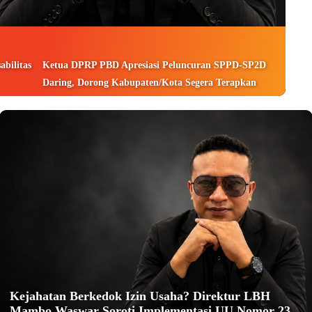
bilitas
Ketua DPRP PBD Apresiasi Peluncuran SPPD-SP2D
Daring, Dorong Kabupaten/Kota Segera Terapkan
Kejahatan Berkedok Izin Usaha? Direktur LBH
Mambo Waswar Soroti Implementasi UU Nomor 23