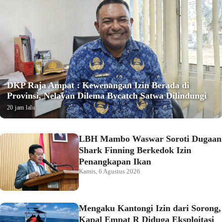
DKP Raja Ampat : Kewenangan Izin Berada di
Provinsi, Nelayan Dilema Bycatch Satwa Dilindungi
20 jam lalu
LBH Mambo Waswar Soroti Dugaan
Shark Finning Berkedok Izin
Penangkapan Ikan
Kamis, 6 Agustus 2026
Mengaku Kantongi Izin dari Sorong,
Kapal Empat R Diduga Eksploitasi