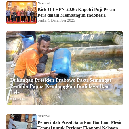
Nasional
Kick Off HPN 2026: Kapolri Puji Peran
Pers dalam Membangun Indonesia
Senin, 1 Desember 2025
Dukungan Presiden Prabowo Pacu Semangat
Pemuda Papua Kembangkan Budidaya Ikan
Lele
8 bulan lalu
Nasional
Pemerintah Pusat Salurkan Bantuan Mesin
Tempel untuk Perkuat Ekonomi Nelayan