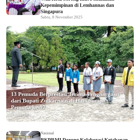
Kepemimpinan di Lemhannas dan
Singapura
Sabtu, 8 November 2025
13 Pemuda Berprestasi Terima Penghargaan
dari Bupati Zulkarnain di Hari Sumpah
Pemuda ke-97
9 bulan lalu
Nasional
BKPRMI Dorong Kolaborasi Ketahanan