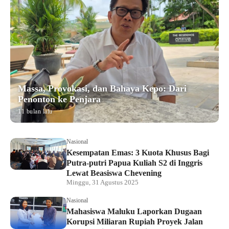
Massa, Provokasi, dan Bahaya Kepo: Dari
Penonton ke Penjara
11 bulan lalu
Nasional
Kesempatan Emas: 3 Kuota Khusus Bagi
Putra-putri Papua Kuliah S2 di Inggris
Lewat Beasiswa Chevening
Minggu, 31 Agustus 2025
Nasional
Mahasiswa Maluku Laporkan Dugaan
Korupsi Miliaran Rupiah Proyek Jalan