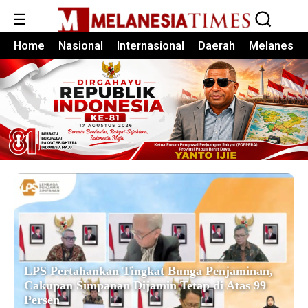
☰
Home
Nasional
Internasional
Daerah
Melanesia
LPS Pertahankan Tingkat Bunga Penjaminan,
Cakupan Simpanan Dijamin Tetap di Atas 99
Persen