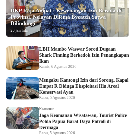
DKP Raja Ampat : Kewenangan Izin Berada di
Provinsi, Nelayan Dilema Bycatch Satwa
Dilindungi
20 jam lalu
LBH Mambo Waswar Soroti Dugaan
Shark Finning Berkedok Izin Penangkapan
Ikan
Kamis, 6 Agustus 2026
Mengaku Kantongi Izin dari Sorong, Kapal
Empat R Diduga Eksploitasi Hiu Areal
Konservasi Ayau
Rabu, 5 Agustus 2026
Keamanan
Jaga Keamanan Wisatawan, Tourist Police
Polda Papua Barat Daya Patroli di
Dermaga
Rabu, 5 Agustus 2026