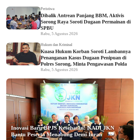
Peristiwa
Dibalik Antrean Panjang BBM, Aktivis
Sorong Raya Soroti Dugaan Permainan di
SPBU
Rabu, 5 Agustus 2026
Hukum dan Kriminal
Kuasa Hukum Korban Soroti Lambannya
Penanganan Kasus Dugaan Penipuan di
Polres Sorong, Minta Pengawasan Polda
Rabu, 5 Agustus 2026
Inovasi Baru BPJS Kesehatan: NADI JKN
Bantu Peserta Menabung Demi Iuran