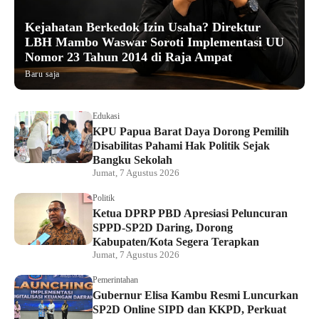
Kejahatan Berkedok Izin Usaha? Direktur
LBH Mambo Waswar Soroti Implementasi UU
Nomor 23 Tahun 2014 di Raja Ampat
Baru saja
Edukasi
KPU Papua Barat Daya Dorong Pemilih
Disabilitas Pahami Hak Politik Sejak
Bangku Sekolah
Jumat, 7 Agustus 2026
Politik
Ketua DPRP PBD Apresiasi Peluncuran
SPPD-SP2D Daring, Dorong
Kabupaten/Kota Segera Terapkan
Jumat, 7 Agustus 2026
Pemerintahan
Gubernur Elisa Kambu Resmi Luncurkan
SP2D Online SIPD dan KKPD, Perkuat