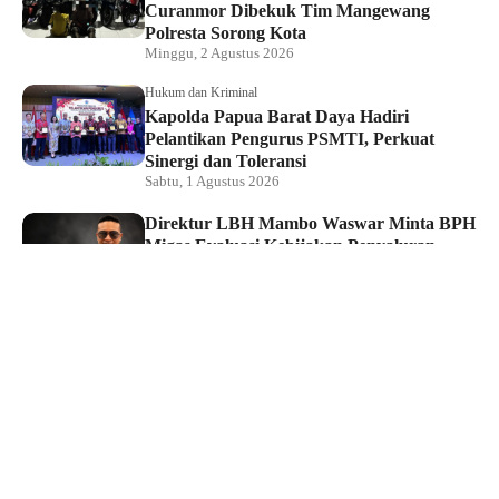
Curanmor Dibekuk Tim Mangewang
Polresta Sorong Kota
Minggu, 2 Agustus 2026
Hukum dan Kriminal
Kapolda Papua Barat Daya Hadiri
Pelantikan Pengurus PSMTI, Perkuat
Sinergi dan Toleransi
Sabtu, 1 Agustus 2026
Direktur LBH Mambo Waswar Minta BPH
Migas Evaluasi Kebijakan Penyaluran
BBM di Raja Ampat
Sabtu, 1 Agustus 2026
Ketua DPRK Kecam PT Maros Indah
Buntut Penghentian Pasokan BBM Subsidi
ke Pangkalan di Kepulauan Raja Ampat
Sabtu, 1 Agustus 2026
Hukum dan Kriminal
Tim Macan Polsek Sorong Kota Ringkus
Pelaku Curat, Barang Hasil Curian