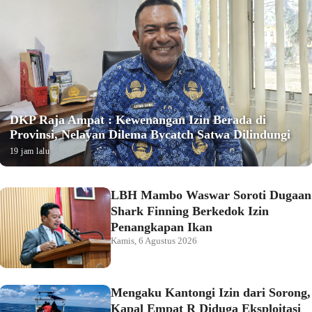
DKP Raja Ampat : Kewenangan Izin Berada di
Provinsi, Nelayan Dilema Bycatch Satwa Dilindungi
19 jam lalu
LBH Mambo Waswar Soroti Dugaan
Shark Finning Berkedok Izin
Penangkapan Ikan
Kamis, 6 Agustus 2026
Mengaku Kantongi Izin dari Sorong,
Kapal Empat R Diduga Eksploitasi