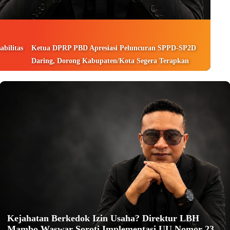
bilitas
Ketua DPRP PBD Apresiasi Peluncuran SPPD-SP2D
Daring, Dorong Kabupaten/Kota Segera Terapkan
Kejahatan Berkedok Izin Usaha? Direktur LBH
Mambo Waswar Soroti Implementasi UU Nomor 23