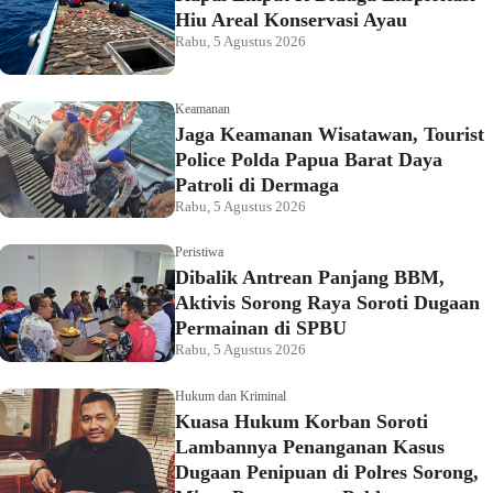
Hiu Areal Konservasi Ayau
Rabu, 5 Agustus 2026
Keamanan
Jaga Keamanan Wisatawan, Tourist
Police Polda Papua Barat Daya
Patroli di Dermaga
Rabu, 5 Agustus 2026
Peristiwa
Dibalik Antrean Panjang BBM,
Aktivis Sorong Raya Soroti Dugaan
Permainan di SPBU
Rabu, 5 Agustus 2026
Hukum dan Kriminal
Kuasa Hukum Korban Soroti
Lambannya Penanganan Kasus
Dugaan Penipuan di Polres Sorong,