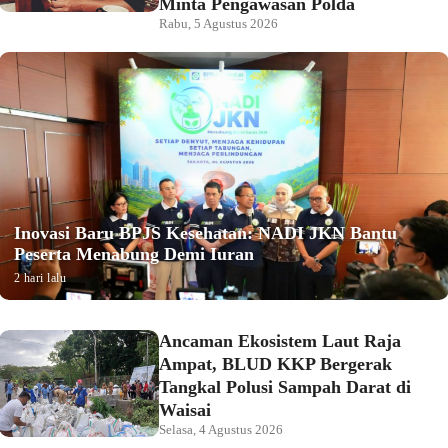
Minta Pengawasan Polda
Rabu, 5 Agustus 2026
Inovasi Baru BPJS Kesehatan: NADI JKN Bantu
Peserta Menabung Demi Iuran
2 hari lalu
Ancaman Ekosistem Laut Raja
Ampat, BLUD KKP Bergerak
Tangkal Polusi Sampah Darat di
Waisai
Selasa, 4 Agustus 2026