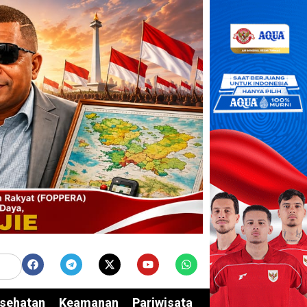
sehatan
Keamanan
Pariwisata
Edukasi
Opini