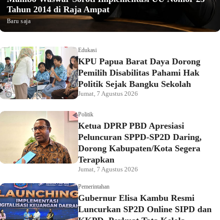
Tahun 2014 di Raja Ampat
Baru saja
Edukasi
KPU Papua Barat Daya Dorong
Pemilih Disabilitas Pahami Hak
Politik Sejak Bangku Sekolah
Jumat, 7 Agustus 2026
Politik
Ketua DPRP PBD Apresiasi
Peluncuran SPPD-SP2D Daring,
Dorong Kabupaten/Kota Segera
Terapkan
Jumat, 7 Agustus 2026
Pemerintahan
Gubernur Elisa Kambu Resmi
Luncurkan SP2D Online SIPD dan