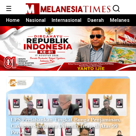
☰
Home
Nasional
Internasional
Daerah
Melanesia
LPS Pertahankan Tingkat Bunga Penjaminan,
Cakupan Simpanan Dijamin Tetap di Atas 99
Persen