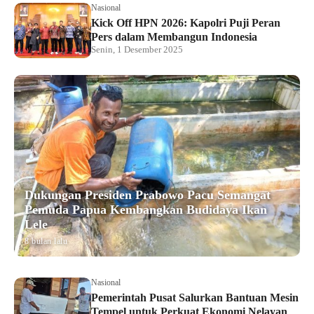
Nasional
Kick Off HPN 2026: Kapolri Puji Peran
Pers dalam Membangun Indonesia
Senin, 1 Desember 2025
Dukungan Presiden Prabowo Pacu Semangat
Pemuda Papua Kembangkan Budidaya Ikan
Lele
8 bulan lalu
Nasional
Pemerintah Pusat Salurkan Bantuan Mesin
Tempel untuk Perkuat Ekonomi Nelayan