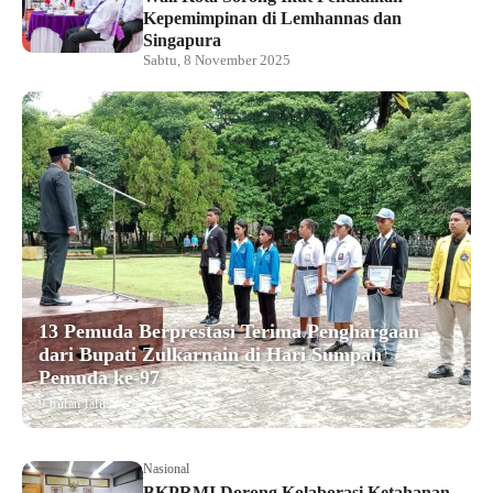
Kepemimpinan di Lemhannas dan
Singapura
Sabtu, 8 November 2025
13 Pemuda Berprestasi Terima Penghargaan
dari Bupati Zulkarnain di Hari Sumpah
Pemuda ke-97
9 bulan lalu
Nasional
BKPRMI Dorong Kolaborasi Ketahanan