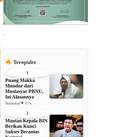
.
Teropuler
1
Puang Makka
Mundur dari
Mustasyar PBNU,
Ini Alasannya
Nasional
67x
2
Mantan Kepala BIN
Berikan Kunci
Sukses Berantas