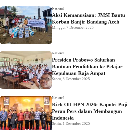
Nasional
Aksi Kemanusiaan: JMSI Bantu
Korban Banjir Bandang Aceh
Minggu, 7 Desember 2025
Nasional
Presiden Prabowo Salurkan
Bantuan Pendidikan ke Pelajar
Kepulauan Raja Ampat
Sabtu, 6 Desember 2025
Nasional
Kick Off HPN 2026: Kapolri Puji
Peran Pers dalam Membangun
Indonesia
Senin, 1 Desember 2025