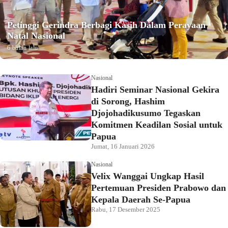
Petinggi Gerindra Berbagi Kasih Dalam Perayaan
Natal Nasional
6 bulan lalu
Nasional
Hadiri Seminar Nasional Gekira
di Sorong, Hashim
Djojohadikusumo Tegaskan
Komitmen Keadilan Sosial untuk
Papua
Jumat, 16 Januari 2026
Nasional
Velix Wanggai Ungkap Hasil
Pertemuan Presiden Prabowo dan
Kepala Daerah Se-Papua
Rabu, 17 Desember 2025