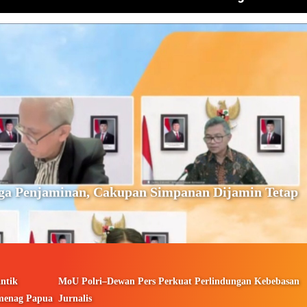
ga Penjaminan, Cakupan Simpanan Dijamin Tetap
ntik
MoU Polri–Dewan Pers Perkuat Perlindungan Kebebasan
menag Papua
Jurnalis