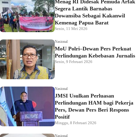
Menag RI Didesak Pemuda Arfak
Segera Lantik Barnabas
Dowansiba Sebagai Kakanwil
Kemenag Papua Barat
Senin, 11 Mei 2026
Nasional
MoU Polri–Dewan Pers Perkuat
Perlindungan Kebebasan Jurnalis
Senin, 9 Februari 2026
Nasional
JMSI Usulkan Perluasan
Perlindungan HAM bagi Pekerja
Pers, Dewan Pers Beri Respons
Positif
Minggu, 8 Februari 2026
Nasional