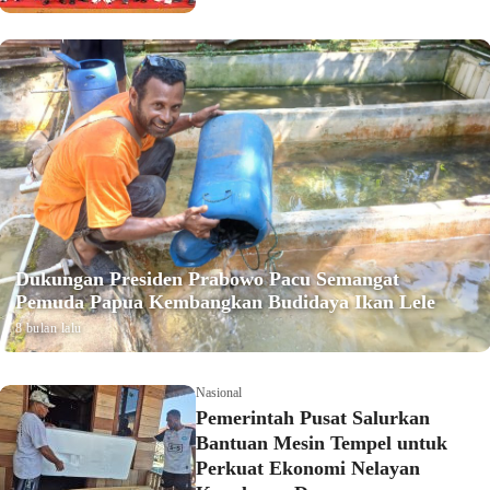
Dukungan Presiden Prabowo Pacu Semangat
Pemuda Papua Kembangkan Budidaya Ikan Lele
8 bulan lalu
Nasional
Pemerintah Pusat Salurkan
Bantuan Mesin Tempel untuk
Perkuat Ekonomi Nelayan