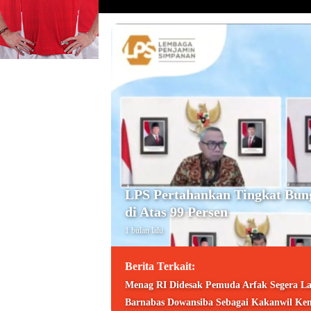
LPS Pertahankan Tingkat Bun
di Atas 99 Persen
1 bulan lalu
Berita Terkait:
Menag RI Didesak Pemuda Arfak Segera La
Barnabas Dowansiba Sebagai Kakanwil Ke