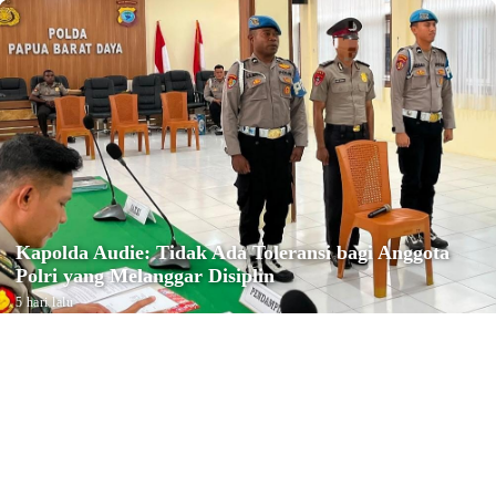
Kapolda Audie: Tidak Ada Toleransi bagi Anggota
Polri yang Melanggar Disiplin
5 hari lalu
Reiligi
Konfercab Ke-IV NU Kota Sorong
Tetapkan Ustadz M. Muhyiddin
sebagai Ketua PCNU Kota Sorong
Minggu, 2 Agustus 2026