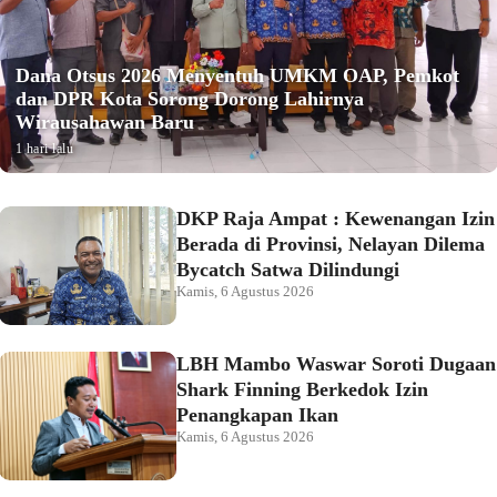
Dana Otsus 2026 Menyentuh UMKM OAP, Pemkot
dan DPR Kota Sorong Dorong Lahirnya
Wirausahawan Baru
1 hari lalu
DKP Raja Ampat : Kewenangan Izin
Berada di Provinsi, Nelayan Dilema
Bycatch Satwa Dilindungi
Kamis, 6 Agustus 2026
LBH Mambo Waswar Soroti Dugaan
Shark Finning Berkedok Izin
Penangkapan Ikan
Kamis, 6 Agustus 2026