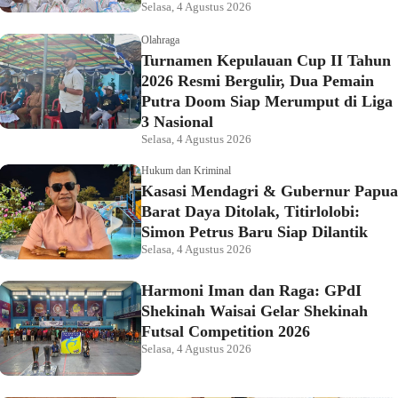
Selasa, 4 Agustus 2026
Olahraga
Turnamen Kepulauan Cup II Tahun
2026 Resmi Bergulir, Dua Pemain
Putra Doom Siap Merumput di Liga
3 Nasional
Selasa, 4 Agustus 2026
Hukum dan Kriminal
Kasasi Mendagri & Gubernur Papua
Barat Daya Ditolak, Titirlolobi:
Simon Petrus Baru Siap Dilantik
Selasa, 4 Agustus 2026
Harmoni Iman dan Raga: GPdI
Shekinah Waisai Gelar Shekinah
Futsal Competition 2026
Selasa, 4 Agustus 2026