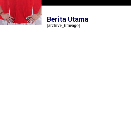
Mambo Waswar Soroti Implementasi UU N
Tahun 2014 di Raja Ampat
Berita Utama
[archive_timeago]