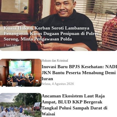
Kuasa Hukum Korban Soroti Lambannya
Penanganan Kasus Dugaan Penipuan di Polres
Sorong, Minta Pengawasan Polda
2 hari lalu
Hukum dan Kriminal
Inovasi Baru BPJS Kesehatan: NAD
JKN Bantu Peserta Menabung Demi
Iuran
Selasa, 4 Agustus 2026
Ancaman Ekosistem Laut Raja
Ampat, BLUD KKP Bergerak
Tangkal Polusi Sampah Darat di
Waisai