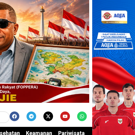
sehatan
Keamanan
Pariwisata
Edukasi
Opini