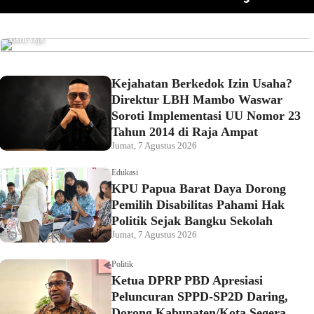
Pemkot Sorong Salurkan Alsintan kepada Kelompok
omor 23
Pahami Hak Politik Sejak Bangku Sekolah
Tani, Dorong Produktivitas dan Ketahanan Pangan
Baru saja
Kejahatan Berkedok Izin Usaha?
Direktur LBH Mambo Waswar
Soroti Implementasi UU Nomor 23
Tahun 2014 di Raja Ampat
Jumat, 7 Agustus 2026
Edukasi
KPU Papua Barat Daya Dorong
Pemilih Disabilitas Pahami Hak
Politik Sejak Bangku Sekolah
Jumat, 7 Agustus 2026
Politik
Ketua DPRP PBD Apresiasi
Peluncuran SPPD-SP2D Daring,
Dorong Kabupaten/Kota Segera