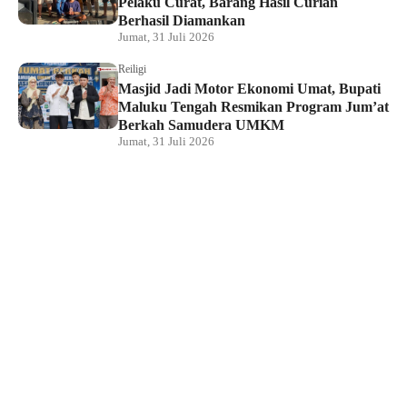
Pelaku Curat, Barang Hasil Curian
Berhasil Diamankan
Jumat, 31 Juli 2026
Reiligi
Masjid Jadi Motor Ekonomi Umat, Bupati
Maluku Tengah Resmikan Program Jum’at
Berkah Samudera UMKM
Jumat, 31 Juli 2026
Hukum dan Kriminal
Rumah Bendahara Sekretariat DPRP PBD
Digeledah, Penyidik Amankan Satu Berkas
Dugaan Korupsi
Jumat, 31 Juli 2026
KPU Raja Ampat Gelar Pendidikan
Pemilih di Saporkren, Dorong Kualitas
Demokrasi Lokal
Jumat, 31 Juli 2026
Hukum dan Kriminal
Polda Papua Barat Daya Geledah Kantor
DPRP Termasuk Ruangan Sekwan dan