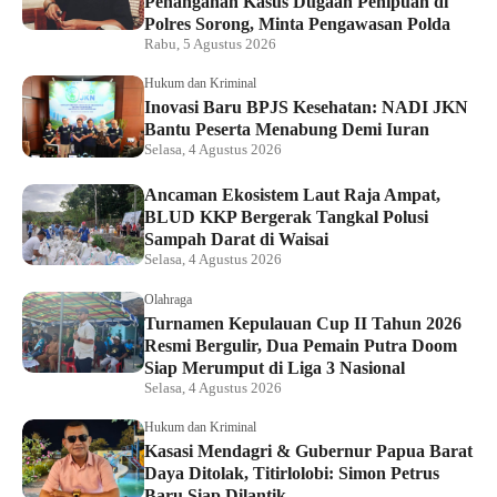
Penanganan Kasus Dugaan Penipuan di
Polres Sorong, Minta Pengawasan Polda
Rabu, 5 Agustus 2026
Hukum dan Kriminal
Inovasi Baru BPJS Kesehatan: NADI JKN
Bantu Peserta Menabung Demi Iuran
Selasa, 4 Agustus 2026
Ancaman Ekosistem Laut Raja Ampat,
BLUD KKP Bergerak Tangkal Polusi
Sampah Darat di Waisai
Selasa, 4 Agustus 2026
Olahraga
Turnamen Kepulauan Cup II Tahun 2026
Resmi Bergulir, Dua Pemain Putra Doom
Siap Merumput di Liga 3 Nasional
Selasa, 4 Agustus 2026
Hukum dan Kriminal
Kasasi Mendagri & Gubernur Papua Barat
Daya Ditolak, Titirlolobi: Simon Petrus
Baru Siap Dilantik