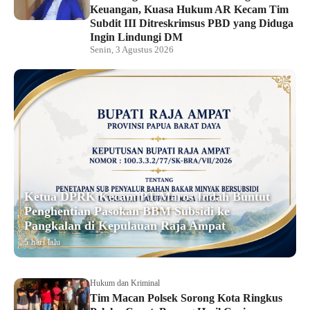
Keuangan, Kuasa Hukum AR Kecam Tim
Subdit III Ditreskrimsus PBD yang Diduga
Ingin Lindungi DM
Senin, 3 Agustus 2026
Ketua DPRK Kecam PT Maros Indah Buntut
Penghentian Pasokan BBM Subsidi ke
Pangkalan di Kepulauan Raja Ampat
5 hari lalu
Hukum dan Kriminal
Tim Macan Polsek Sorong Kota Ringkus