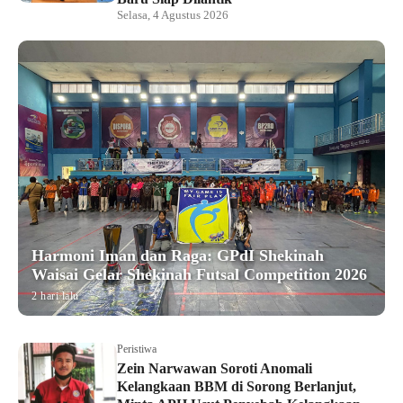
Selasa, 4 Agustus 2026
Harmoni Iman dan Raga: GPdI Shekinah
Waisai Gelar Shekinah Futsal Competition 2026
2 hari lalu
Peristiwa
Zein Narwawan Soroti Anomali
Kelangkaan BBM di Sorong Berlanjut,