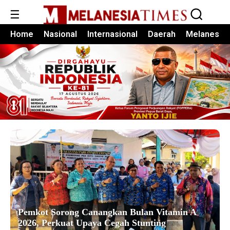
☰
Home
Nasional
Internasional
Daerah
Melanesia
Pemkot Sorong Canangkan Bulan Vitamin A
2026, Perkuat Upaya Cegah Stunting