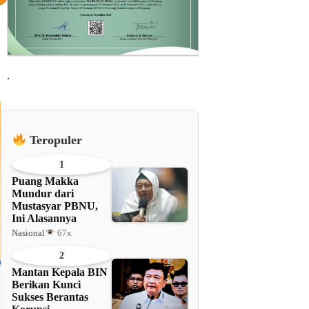
.
Teropuler
1
Puang Makka
Mundur dari
Mustasyar PBNU,
Ini Alasannya
Nasional
67x
2
Mantan Kepala BIN
Berikan Kunci
Sukses Berantas