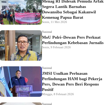
Menag RI Didesak Pemuda Arfak
Segera Lantik Barnabas
Dowansiba Sebagai Kakanwil
Kemenag Papua Barat
Senin, 11 Mei 2026
Nasional
MoU Polri–Dewan Pers Perkuat
Perlindungan Kebebasan Jurnalis
Senin, 9 Februari 2026
Nasional
JMSI Usulkan Perluasan
Perlindungan HAM bagi Pekerja
Pers, Dewan Pers Beri Respons
Positif
Minggu, 8 Februari 2026
Nasional