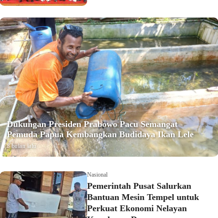
Dukungan Presiden Prabowo Pacu Semangat
Pemuda Papua Kembangkan Budidaya Ikan Lele
8 bulan lalu
Nasional
Pemerintah Pusat Salurkan
Bantuan Mesin Tempel untuk
Perkuat Ekonomi Nelayan