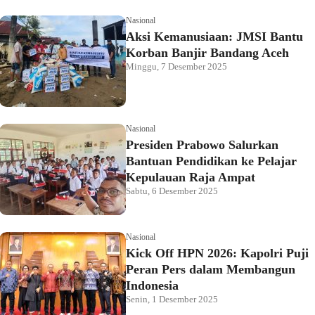
Nasional
Aksi Kemanusiaan: JMSI Bantu
Korban Banjir Bandang Aceh
Minggu, 7 Desember 2025
Nasional
Presiden Prabowo Salurkan
Bantuan Pendidikan ke Pelajar
Kepulauan Raja Ampat
Sabtu, 6 Desember 2025
Nasional
Kick Off HPN 2026: Kapolri Puji
Peran Pers dalam Membangun
Indonesia
Senin, 1 Desember 2025