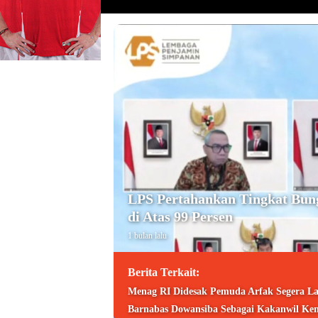
LPS Pertahankan Tingkat Bun
di Atas 99 Persen
1 bulan lalu
Berita Terkait:
Menag RI Didesak Pemuda Arfak Segera La
Barnabas Dowansiba Sebagai Kakanwil Ke