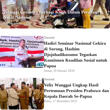
Petinggi Gerindra Berbagi Kasih Dalam Perayaan
Natal Nasional
6 bulan lalu
Nasional
Hadiri Seminar Nasional Gekira
di Sorong, Hashim
Djojohadikusumo Tegaskan
Komitmen Keadilan Sosial untuk
Papua
Jumat, 16 Januari 2026
Nasional
Velix Wanggai Ungkap Hasil
Pertemuan Presiden Prabowo dan
Kepala Daerah Se-Papua
Rabu, 17 Desember 2025