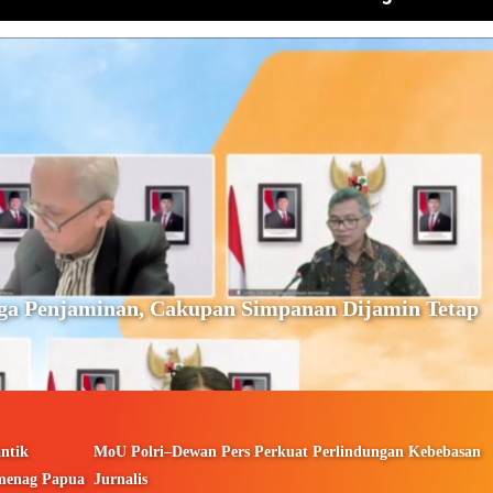
ga Penjaminan, Cakupan Simpanan Dijamin Tetap
ntik
MoU Polri–Dewan Pers Perkuat Perlindungan Kebebasan
menag Papua
Jurnalis