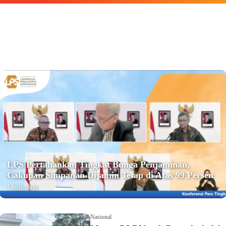
LPS Pertahankan Tingkat Bunga Penjaminan,
Cakupan Simpanan Dijamin Tetap di Atas 99 Persen
1 bulan lalu
Nasional