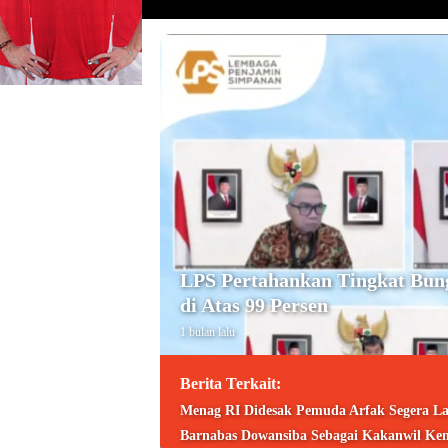
LPS Pertahankan Tingkat Bun
di Atas 99 Persen
1 bulan lalu
Berita Terkait:
Menag RI Didesak Pemuda Arfak Segera La
Barnabas Dowansiba Sebagai Kakanwil Ke