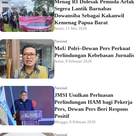
Menag RI Didesak Pemuda Arfak
Segera Lantik Barnabas
Dowansiba Sebagai Kakanwil
Kemenag Papua Barat
Senin, 11 Mei 2026
Nasional
MoU Polri–Dewan Pers Perkuat
Perlindungan Kebebasan Jurnalis
Senin, 9 Februari 2026
Nasional
JMSI Usulkan Perluasan
Perlindungan HAM bagi Pekerja
Pers, Dewan Pers Beri Respons
Positif
Minggu, 8 Februari 2026
Nasional