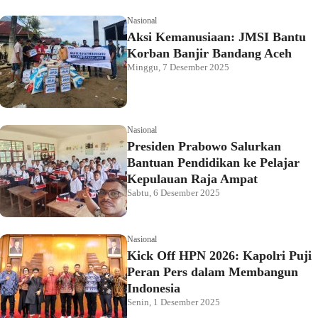
Nasional
Aksi Kemanusiaan: JMSI Bantu
Korban Banjir Bandang Aceh
Minggu, 7 Desember 2025
Nasional
Presiden Prabowo Salurkan
Bantuan Pendidikan ke Pelajar
Kepulauan Raja Ampat
Sabtu, 6 Desember 2025
Nasional
Kick Off HPN 2026: Kapolri Puji
Peran Pers dalam Membangun
Indonesia
Senin, 1 Desember 2025