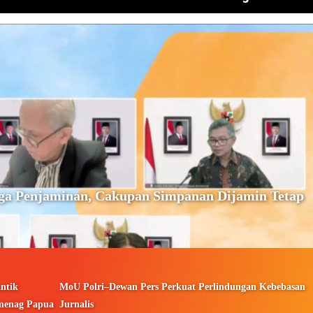
ga Penjaminan, Cakupan Simpanan Dijamin Tetap
ntik
MoU Polri–Dewan Pers Perkuat Perlindungan Kebebasan
menag Papua
Jurnalis