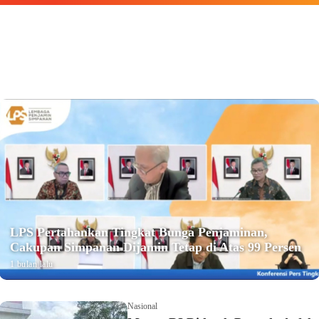
LPS Pertahankan Tingkat Bunga Penjaminan,
Cakupan Simpanan Dijamin Tetap di Atas 99 Persen
1 bulan lalu
Nasional