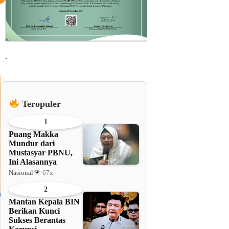
.
Teropuler
1
Puang Makka
Mundur dari
Mustasyar PBNU,
Ini Alasannya
Nasional
67x
2
Mantan Kepala BIN
Berikan Kunci
Sukses Berantas