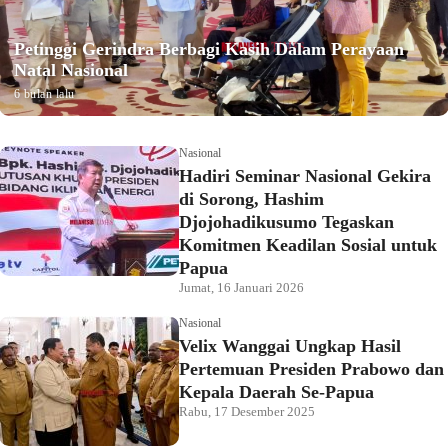
Petinggi Gerindra Berbagi Kasih Dalam Perayaan
Natal Nasional
6 bulan lalu
Nasional
Hadiri Seminar Nasional Gekira
di Sorong, Hashim
Djojohadikusumo Tegaskan
Komitmen Keadilan Sosial untuk
Papua
Jumat, 16 Januari 2026
Nasional
Velix Wanggai Ungkap Hasil
Pertemuan Presiden Prabowo dan
Kepala Daerah Se-Papua
Rabu, 17 Desember 2025