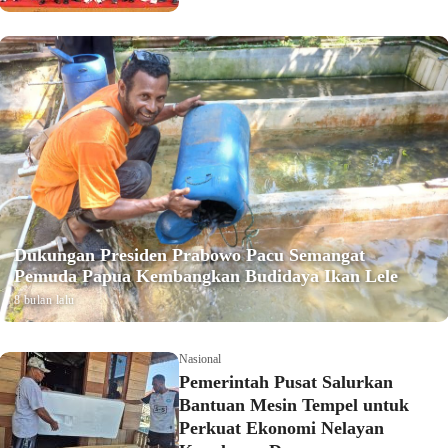
Dukungan Presiden Prabowo Pacu Semangat
Pemuda Papua Kembangkan Budidaya Ikan Lele
8 bulan lalu
Nasional
Pemerintah Pusat Salurkan
Bantuan Mesin Tempel untuk
Perkuat Ekonomi Nelayan