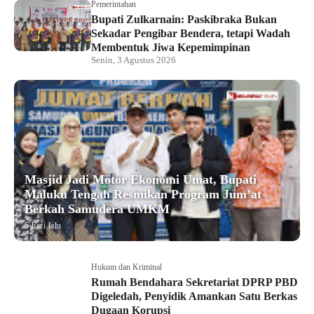
Pemerintahan
Bupati Zulkarnain: Paskibraka Bukan
Sekadar Pengibar Bendera, tetapi Wadah
Membentuk Jiwa Kepemimpinan
Senin, 3 Agustus 2026
Masjid Jadi Motor Ekonomi Umat, Bupati
Maluku Tengah Resmikan Program Jum’at
Berkah Samudera UMKM
5 hari lalu
Hukum dan Kriminal
Rumah Bendahara Sekretariat DPRP PBD
Digeledah, Penyidik Amankan Satu Berkas
Dugaan Korupsi