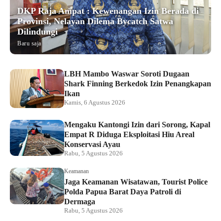
DKP Raja Ampat : Kewenangan Izin Berada di
Provinsi, Nelayan Dilema Bycatch Satwa
Dilindungi
Baru saja
LBH Mambo Waswar Soroti Dugaan
Shark Finning Berkedok Izin Penangkapan
Ikan
Kamis, 6 Agustus 2026
Mengaku Kantongi Izin dari Sorong, Kapal
Empat R Diduga Eksploitasi Hiu Areal
Konservasi Ayau
Rabu, 5 Agustus 2026
Keamanan
Jaga Keamanan Wisatawan, Tourist Police
Polda Papua Barat Daya Patroli di
Dermaga
Rabu, 5 Agustus 2026