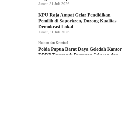
Jumat, 31 Juli 2026
KPU Raja Ampat Gelar Pendidikan
Pemilih di Saporkren, Dorong Kualitas
Demokrasi Lokal
Jumat, 31 Juli 2026
Hukum dan Kriminal
Polda Papua Barat Daya Geledah Kantor
DPRP Termasuk Ruangan Sekwan dan
Ketua, Kasus Korupsi 6,5 Miliar Berlanjut
Jumat, 31 Juli 2026
Edukasi
Mahasiswa Faperta Unamin Sorong
Kunjungi Lahan CSR dan Kebun
Percontohan Yonif TP 806
Kamis, 30 Juli 2026
Hukum dan Kriminal
Penyidik Tipidkor Polda PBD Geledah
Kantor DPRP Papua Barat Daya
Kamis, 30 Juli 2026