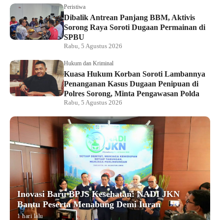
Peristiwa
Dibalik Antrean Panjang BBM, Aktivis
Sorong Raya Soroti Dugaan Permainan di
SPBU
Rabu, 5 Agustus 2026
Hukum dan Kriminal
Kuasa Hukum Korban Soroti Lambannya
Penanganan Kasus Dugaan Penipuan di
Polres Sorong, Minta Pengawasan Polda
Rabu, 5 Agustus 2026
Inovasi Baru BPJS Kesehatan: NADI JKN
Bantu Peserta Menabung Demi Iuran
1 hari lalu