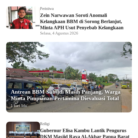
Peristiwa
Zein Narwawan Soroti Anomali
Kelangkaan BBM di Sorong Berlanjut,
Minta APH Usut Penyebab Kelangkaan
Selasa, 4 Agustus 2026
Antrean BBM Subsidi Masih Panjang, Warga
Minta Pimpianan Pertamina Dievaluasi Total
1 hari lalu
Reiligi
Gubernur Elisa Kambu Lantik Pengurus
DKM Masjid Raya Al-Akbar Papua Barat