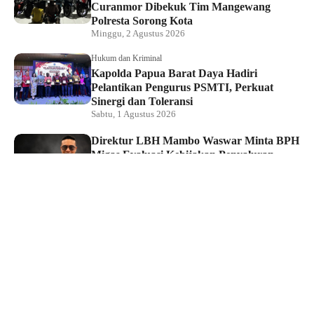
Curanmor Dibekuk Tim Mangewang
Polresta Sorong Kota
Minggu, 2 Agustus 2026
Hukum dan Kriminal
Kapolda Papua Barat Daya Hadiri
Pelantikan Pengurus PSMTI, Perkuat
Sinergi dan Toleransi
Sabtu, 1 Agustus 2026
Direktur LBH Mambo Waswar Minta BPH
Migas Evaluasi Kebijakan Penyaluran
BBM di Raja Ampat
Sabtu, 1 Agustus 2026
Ketua DPRK Kecam PT Maros Indah
Buntut Penghentian Pasokan BBM Subsidi
ke Pangkalan di Kepulauan Raja Ampat
Sabtu, 1 Agustus 2026
Hukum dan Kriminal
Tim Macan Polsek Sorong Kota Ringkus
Pelaku Curat, Barang Hasil Curian