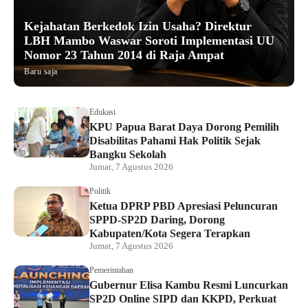
Kejahatan Berkedok Izin Usaha? Direktur
LBH Mambo Waswar Soroti Implementasi UU
Nomor 23 Tahun 2014 di Raja Ampat
Baru saja
Edukasi
KPU Papua Barat Daya Dorong Pemilih
Disabilitas Pahami Hak Politik Sejak
Bangku Sekolah
Jumat, 7 Agustus 2026
Politik
Ketua DPRP PBD Apresiasi Peluncuran
SPPD-SP2D Daring, Dorong
Kabupaten/Kota Segera Terapkan
Jumat, 7 Agustus 2026
Pemerintahan
Gubernur Elisa Kambu Resmi Luncurkan
SP2D Online SIPD dan KKPD, Perkuat