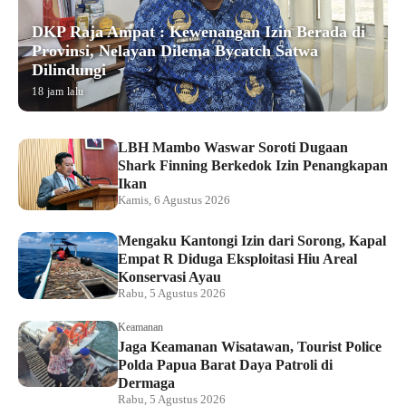
DKP Raja Ampat : Kewenangan Izin Berada di
Provinsi, Nelayan Dilema Bycatch Satwa
Dilindungi
18 jam lalu
LBH Mambo Waswar Soroti Dugaan
Shark Finning Berkedok Izin Penangkapan
Ikan
Kamis, 6 Agustus 2026
Mengaku Kantongi Izin dari Sorong, Kapal
Empat R Diduga Eksploitasi Hiu Areal
Konservasi Ayau
Rabu, 5 Agustus 2026
Keamanan
Jaga Keamanan Wisatawan, Tourist Police
Polda Papua Barat Daya Patroli di
Dermaga
Rabu, 5 Agustus 2026