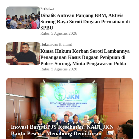
Peristiwa
Dibalik Antrean Panjang BBM, Aktivis
Sorong Raya Soroti Dugaan Permainan di
SPBU
Rabu, 5 Agustus 2026
Hukum dan Kriminal
Kuasa Hukum Korban Soroti Lambannya
Penanganan Kasus Dugaan Penipuan di
Polres Sorong, Minta Pengawasan Polda
Rabu, 5 Agustus 2026
Inovasi Baru BPJS Kesehatan: NADI JKN
Bantu Peserta Menabung Demi Iuran