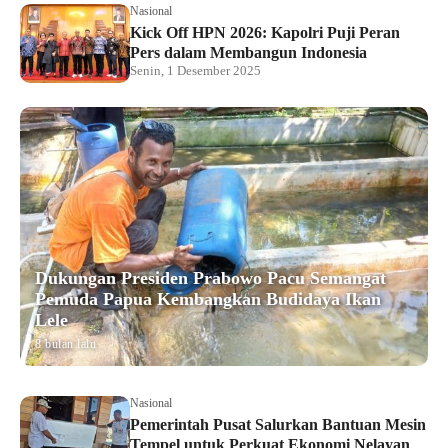
Nasional
Kick Off HPN 2026: Kapolri Puji Peran
Pers dalam Membangun Indonesia
Senin, 1 Desember 2025
Dukungan Presiden Prabowo Pacu Semangat
Pemuda Papua Kembangkan Budidaya Ikan
Lele
8 bulan lalu
Nasional
Pemerintah Pusat Salurkan Bantuan Mesin
Tempel untuk Perkuat Ekonomi Nelayan