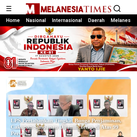
☰
Home
Nasional
Internasional
Daerah
Melanesia
LPS Pertahankan Tingkat Bunga Penjaminan,
Cakupan Simpanan Dijamin Tetap di Atas 99
Persen