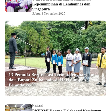
Kepemimpinan di Lemhannas dan
Singapura
Sabtu, 8 November 2025
13 Pemuda Berprestasi Terima Penghargaan
dari Bupati Zulkarnain di Hari Sumpah
Pemuda ke-97
9 bulan lalu
Nasional
BKPRMI Dorong Kolaborasi Ketahanan