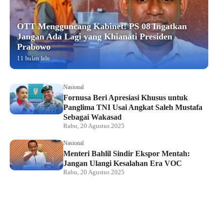
OTT Mengguncang Kabinet! PS 08 Ingatkan
Jangan Ada Lagi yang Khianati Presiden
Prabowo
11 bulan lalu
Nasional
Fornusa Beri Apresiasi Khusus untuk
Panglima TNI Usai Angkat Saleh Mustafa
Sebagai Wakasad
Rabu, 20 Agustus 2025
Nasional
Menteri Bahlil Sindir Ekspor Mentah:
Jangan Ulangi Kesalahan Era VOC
Rabu, 20 Agustus 2025
Nasional
Polemik HighScope Rancamaya, Kuasa
Hukum : Bareskrim Harus Menindak