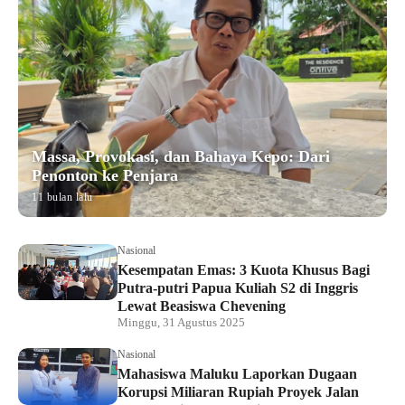
Massa, Provokasi, dan Bahaya Kepo: Dari
Penonton ke Penjara
11 bulan lalu
Nasional
Kesempatan Emas: 3 Kuota Khusus Bagi
Putra-putri Papua Kuliah S2 di Inggris
Lewat Beasiswa Chevening
Minggu, 31 Agustus 2025
Nasional
Mahasiswa Maluku Laporkan Dugaan
Korupsi Miliaran Rupiah Proyek Jalan