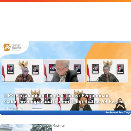
LPS Pertahankan Tingkat Bunga Penjaminan,
Cakupan Simpanan Dijamin Tetap di Atas 99 Persen
1 bulan lalu
Nasional