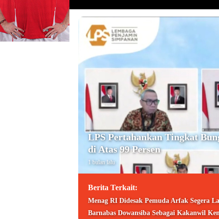
LPS Pertahankan Tingkat Bun
di Atas 99 Persen
1 bulan lalu
Berita Terkait:
Menag RI Didesak Pemuda Arfak Segera La
Barnabas Dowansiba Sebagai Kakanwil Ke