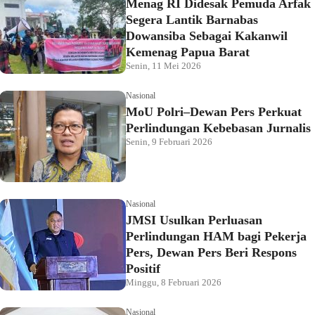
Menag RI Didesak Pemuda Arfak
Segera Lantik Barnabas
Dowansiba Sebagai Kakanwil
Kemenag Papua Barat
Senin, 11 Mei 2026
Nasional
MoU Polri–Dewan Pers Perkuat
Perlindungan Kebebasan Jurnalis
Senin, 9 Februari 2026
Nasional
JMSI Usulkan Perluasan
Perlindungan HAM bagi Pekerja
Pers, Dewan Pers Beri Respons
Positif
Minggu, 8 Februari 2026
Nasional