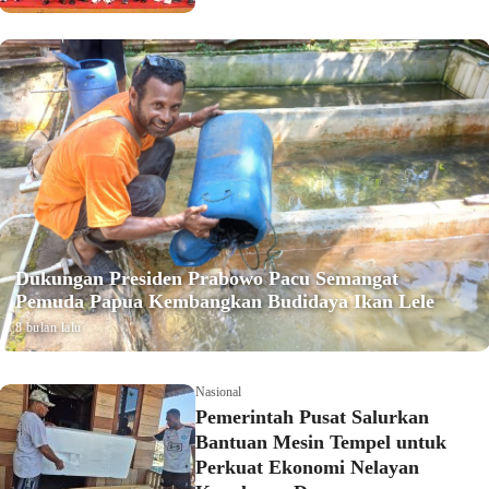
Dukungan Presiden Prabowo Pacu Semangat
Pemuda Papua Kembangkan Budidaya Ikan Lele
8 bulan lalu
Nasional
Pemerintah Pusat Salurkan
Bantuan Mesin Tempel untuk
Perkuat Ekonomi Nelayan