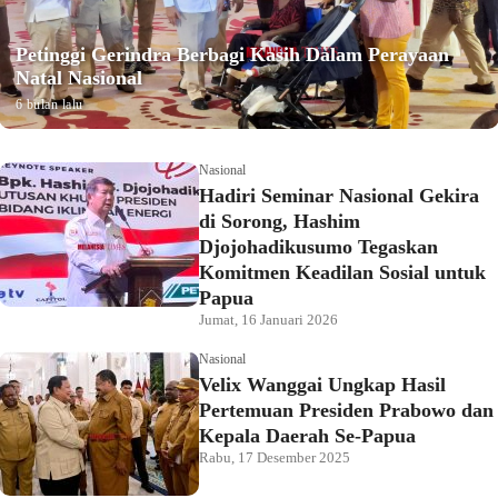
Petinggi Gerindra Berbagi Kasih Dalam Perayaan
Natal Nasional
6 bulan lalu
Nasional
Hadiri Seminar Nasional Gekira
di Sorong, Hashim
Djojohadikusumo Tegaskan
Komitmen Keadilan Sosial untuk
Papua
Jumat, 16 Januari 2026
Nasional
Velix Wanggai Ungkap Hasil
Pertemuan Presiden Prabowo dan
Kepala Daerah Se-Papua
Rabu, 17 Desember 2025