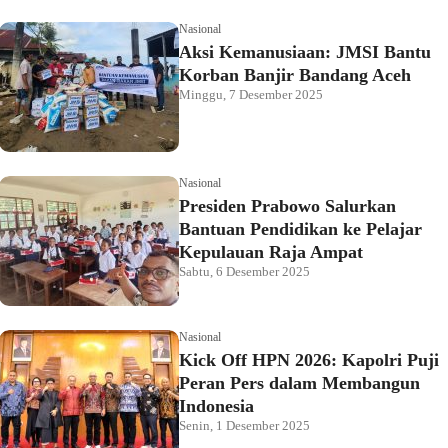
Nasional
Aksi Kemanusiaan: JMSI Bantu
Korban Banjir Bandang Aceh
Minggu, 7 Desember 2025
Nasional
Presiden Prabowo Salurkan
Bantuan Pendidikan ke Pelajar
Kepulauan Raja Ampat
Sabtu, 6 Desember 2025
Nasional
Kick Off HPN 2026: Kapolri Puji
Peran Pers dalam Membangun
Indonesia
Senin, 1 Desember 2025