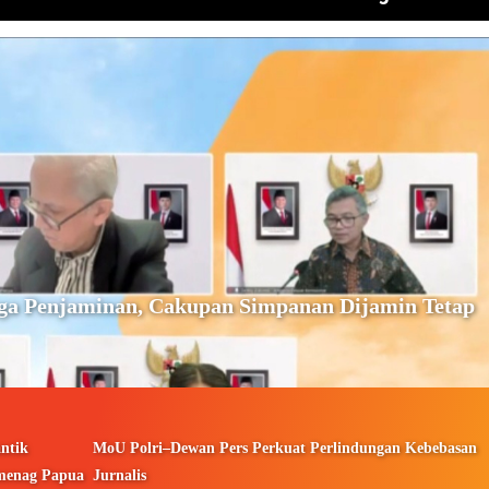
ga Penjaminan, Cakupan Simpanan Dijamin Tetap
ntik
MoU Polri–Dewan Pers Perkuat Perlindungan Kebebasan
menag Papua
Jurnalis