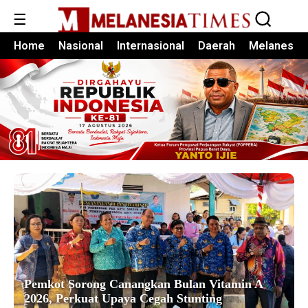
☰
Home
Nasional
Internasional
Daerah
Melanesia
Pemkot Sorong Canangkan Bulan Vitamin A
2026, Perkuat Upaya Cegah Stunting