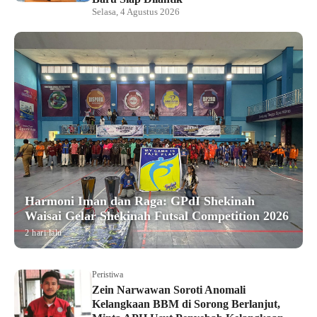
Selasa, 4 Agustus 2026
Harmoni Iman dan Raga: GPdI Shekinah
Waisai Gelar Shekinah Futsal Competition 2026
2 hari lalu
Peristiwa
Zein Narwawan Soroti Anomali
Kelangkaan BBM di Sorong Berlanjut,