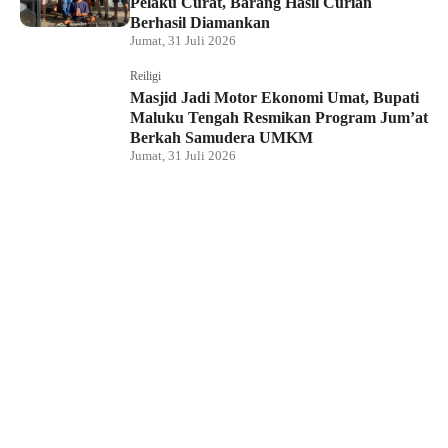
Pelaku Curat, Barang Hasil Curian
Berhasil Diamankan
Jumat, 31 Juli 2026
Reiligi
Masjid Jadi Motor Ekonomi Umat, Bupati
Maluku Tengah Resmikan Program Jum’at
Berkah Samudera UMKM
Jumat, 31 Juli 2026
Hukum dan Kriminal
Rumah Bendahara Sekretariat DPRP PBD
Digeledah, Penyidik Amankan Satu Berkas
Dugaan Korupsi
Jumat, 31 Juli 2026
KPU Raja Ampat Gelar Pendidikan
Pemilih di Saporkren, Dorong Kualitas
Demokrasi Lokal
Jumat, 31 Juli 2026
Hukum dan Kriminal
Polda Papua Barat Daya Geledah Kantor
DPRP Termasuk Ruangan Sekwan dan