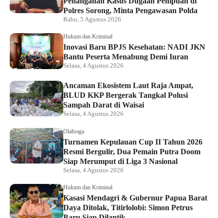
Penanganan Kasus Dugaan Penipuan di
Polres Sorong, Minta Pengawasan Polda
Rabu, 5 Agustus 2026
Hukum dan Kriminal
Inovasi Baru BPJS Kesehatan: NADI JKN
Bantu Peserta Menabung Demi Iuran
Selasa, 4 Agustus 2026
Ancaman Ekosistem Laut Raja Ampat,
BLUD KKP Bergerak Tangkal Polusi
Sampah Darat di Waisai
Selasa, 4 Agustus 2026
Olahraga
Turnamen Kepulauan Cup II Tahun 2026
Resmi Bergulir, Dua Pemain Putra Doom
Siap Merumput di Liga 3 Nasional
Selasa, 4 Agustus 2026
Hukum dan Kriminal
Kasasi Mendagri & Gubernur Papua Barat
Daya Ditolak, Titirlolobi: Simon Petrus
Baru Siap Dilantik