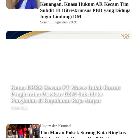
Keuangan, Kuasa Hukum AR Kecam Tim
Subdit III Ditreskrimsus PBD yang Diduga
Ingin Lindungi DM
Senin, 3 Agustus 2026
Ketua DPRK Kecam PT Maros Indah Buntut
Penghentian Pasokan BBM Subsidi ke
Pangkalan di Kepulauan Raja Ampat
5 hari lalu
Hukum dan Kriminal
Tim Macan Polsek Sorong Kota Ringkus