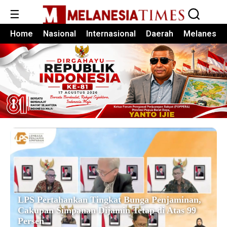
☰
Home
Nasional
Internasional
Daerah
Melanesia
LPS Pertahankan Tingkat Bunga Penjaminan,
Cakupan Simpanan Dijamin Tetap di Atas 99
Persen