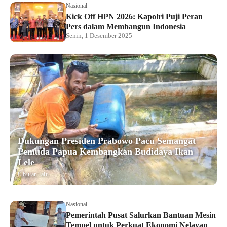
Nasional
Kick Off HPN 2026: Kapolri Puji Peran
Pers dalam Membangun Indonesia
Senin, 1 Desember 2025
Dukungan Presiden Prabowo Pacu Semangat
Pemuda Papua Kembangkan Budidaya Ikan
Lele
8 bulan lalu
Nasional
Pemerintah Pusat Salurkan Bantuan Mesin
Tempel untuk Perkuat Ekonomi Nelayan