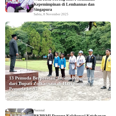
Kepemimpinan di Lemhannas dan
Singapura
Sabtu, 8 November 2025
13 Pemuda Berprestasi Terima Penghargaan
dari Bupati Zulkarnain di Hari Sumpah
Pemuda ke-97
9 bulan lalu
Nasional
BKPRMI Dorong Kolaborasi Ketahanan