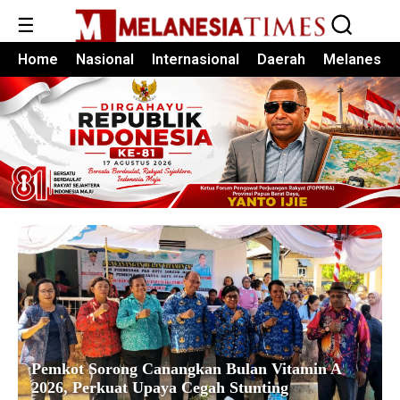
☰
Home
Nasional
Internasional
Daerah
Melanesia
Pemkot Sorong Canangkan Bulan Vitamin A
2026, Perkuat Upaya Cegah Stunting