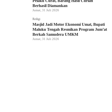
Pelaku Curat, Barang Hasil Curian
Berhasil Diamankan
Jumat, 31 Juli 2026
Reiligi
Masjid Jadi Motor Ekonomi Umat, Bupati
Maluku Tengah Resmikan Program Jum’at
Berkah Samudera UMKM
Jumat, 31 Juli 2026
Hukum dan Kriminal
Rumah Bendahara Sekretariat DPRP PBD
Digeledah, Penyidik Amankan Satu Berkas
Dugaan Korupsi
Jumat, 31 Juli 2026
KPU Raja Ampat Gelar Pendidikan
Pemilih di Saporkren, Dorong Kualitas
Demokrasi Lokal
Jumat, 31 Juli 2026
Hukum dan Kriminal
Polda Papua Barat Daya Geledah Kantor
DPRP Termasuk Ruangan Sekwan dan