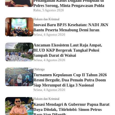
Penanganan Kasus Dugaan Penipuan di
Polres Sorong, Minta Pengawasan Polda
Rabu, 5 Agustus 2026
Hukum dan Kriminal
Inovasi Baru BPJS Kesehatan: NADI JKN
Bantu Peserta Menabung Demi Iuran
Selasa, 4 Agustus 2026
Ancaman Ekosistem Laut Raja Ampat,
BLUD KKP Bergerak Tangkal Polusi
Sampah Darat di Waisai
Selasa, 4 Agustus 2026
Olahraga
Turnamen Kepulauan Cup II Tahun 2026
Resmi Bergulir, Dua Pemain Putra Doom
Siap Merumput di Liga 3 Nasional
Selasa, 4 Agustus 2026
Hukum dan Kriminal
Kasasi Mendagri & Gubernur Papua Barat
Daya Ditolak, Titirlolobi: Simon Petrus
Baru Siap Dilantik