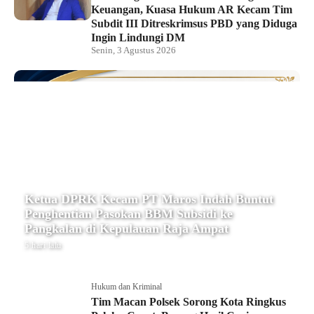
Keuangan, Kuasa Hukum AR Kecam Tim
Subdit III Ditreskrimsus PBD yang Diduga
Ingin Lindungi DM
Senin, 3 Agustus 2026
Ketua DPRK Kecam PT Maros Indah Buntut
Penghentian Pasokan BBM Subsidi ke
Pangkalan di Kepulauan Raja Ampat
5 hari lalu
Hukum dan Kriminal
Tim Macan Polsek Sorong Kota Ringkus