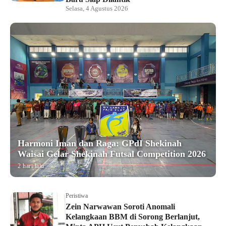
Selasa, 4 Agustus 2026
Harmoni Iman dan Raga: GPdI Shekinah
Waisai Gelar Shekinah Futsal Competition 2026
2 hari lalu
Peristiwa
Zein Narwawan Soroti Anomali
Kelangkaan BBM di Sorong Berlanjut,