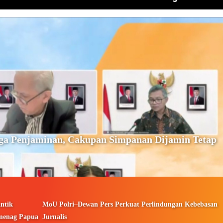
ga Penjaminan, Cakupan Simpanan Dijamin Tetap
ntik
MoU Polri–Dewan Pers Perkuat Perlindungan Kebebasan
menag Papua
Jurnalis