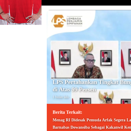
LPS Pertahankan Tingkat Bun
di Atas 99 Persen
1 bulan lalu
Berita Terkait:
Menag RI Didesak Pemuda Arfak Segera La
Barnabas Dowansiba Sebagai Kakanwil Ke