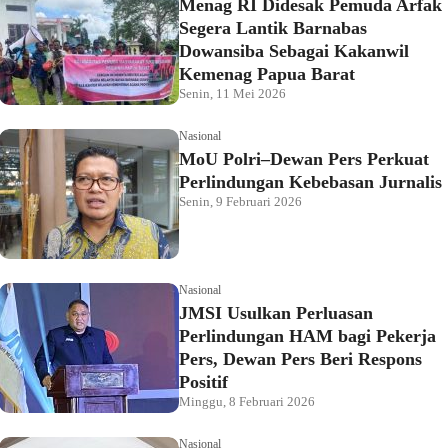
Menag RI Didesak Pemuda Arfak
Segera Lantik Barnabas
Dowansiba Sebagai Kakanwil
Kemenag Papua Barat
Senin, 11 Mei 2026
Nasional
MoU Polri–Dewan Pers Perkuat
Perlindungan Kebebasan Jurnalis
Senin, 9 Februari 2026
Nasional
JMSI Usulkan Perluasan
Perlindungan HAM bagi Pekerja
Pers, Dewan Pers Beri Respons
Positif
Minggu, 8 Februari 2026
Nasional