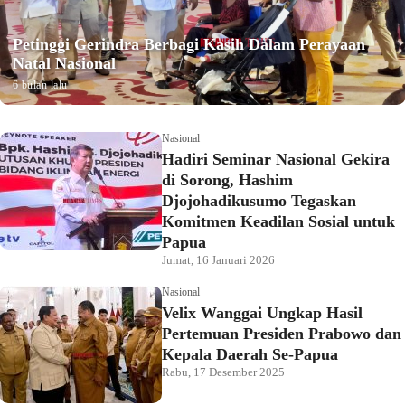
Petinggi Gerindra Berbagi Kasih Dalam Perayaan
Natal Nasional
6 bulan lalu
Nasional
Hadiri Seminar Nasional Gekira
di Sorong, Hashim
Djojohadikusumo Tegaskan
Komitmen Keadilan Sosial untuk
Papua
Jumat, 16 Januari 2026
Nasional
Velix Wanggai Ungkap Hasil
Pertemuan Presiden Prabowo dan
Kepala Daerah Se-Papua
Rabu, 17 Desember 2025