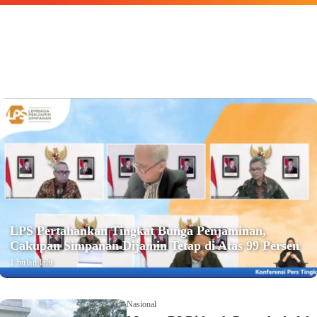
LPS Pertahankan Tingkat Bunga Penjaminan,
Cakupan Simpanan Dijamin Tetap di Atas 99 Persen
1 bulan lalu
Nasional