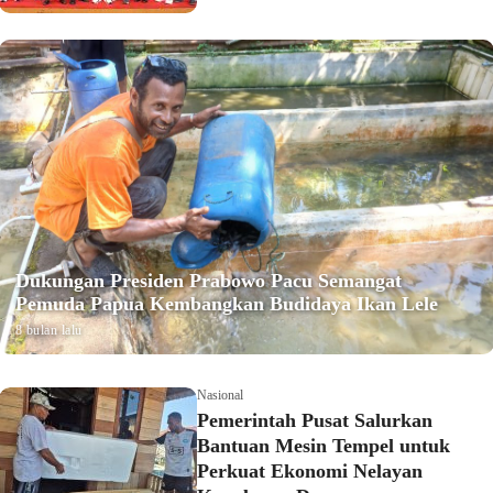
Dukungan Presiden Prabowo Pacu Semangat
Pemuda Papua Kembangkan Budidaya Ikan Lele
8 bulan lalu
Nasional
Pemerintah Pusat Salurkan
Bantuan Mesin Tempel untuk
Perkuat Ekonomi Nelayan