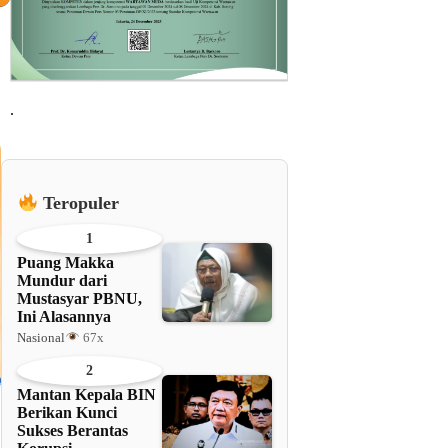
.
Teropuler
1
Puang Makka
Mundur dari
Mustasyar PBNU,
Ini Alasannya
Nasional
67x
2
Mantan Kepala BIN
Berikan Kunci
Sukses Berantas