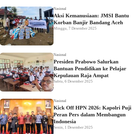
Nasional
Aksi Kemanusiaan: JMSI Bantu
Korban Banjir Bandang Aceh
Minggu, 7 Desember 2025
Nasional
Presiden Prabowo Salurkan
Bantuan Pendidikan ke Pelajar
Kepulauan Raja Ampat
Sabtu, 6 Desember 2025
Nasional
Kick Off HPN 2026: Kapolri Puji
Peran Pers dalam Membangun
Indonesia
Senin, 1 Desember 2025