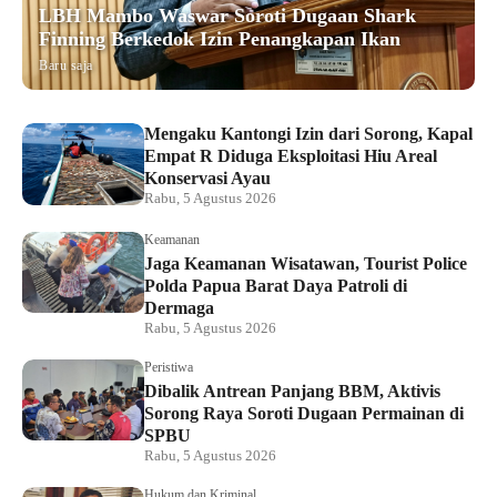
LBH Mambo Waswar Soroti Dugaan Shark
Finning Berkedok Izin Penangkapan Ikan
Baru saja
Mengaku Kantongi Izin dari Sorong, Kapal
Empat R Diduga Eksploitasi Hiu Areal
Konservasi Ayau
Rabu, 5 Agustus 2026
Keamanan
Jaga Keamanan Wisatawan, Tourist Police
Polda Papua Barat Daya Patroli di
Dermaga
Rabu, 5 Agustus 2026
Peristiwa
Dibalik Antrean Panjang BBM, Aktivis
Sorong Raya Soroti Dugaan Permainan di
SPBU
Rabu, 5 Agustus 2026
Hukum dan Kriminal