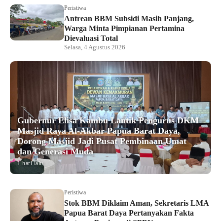
Peristiwa
Antrean BBM Subsidi Masih Panjang,
Warga Minta Pimpianan Pertamina
Dievaluasi Total
Selasa, 4 Agustus 2026
Gubernur Elisa Kambu Lantik Pengurus DKM
Masjid Raya Al-Akbar Papua Barat Daya,
Dorong Masjid Jadi Pusat Pembinaan Umat
dan Generasi Muda
1 hari lalu
Peristiwa
Stok BBM Diklaim Aman, Sekretaris LMA
Papua Barat Daya Pertanyakan Fakta