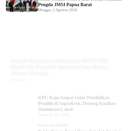
Pengda JMSI Papua Barat
Minggu, 2 Agustus 2026
Rumah Bendahara Sekretariat DPRP PBD
Digeledah, Penyidik Amankan Satu Berkas
Dugaan Korupsi
5 hari lalu
KPU Raja Ampat Gelar Pendidikan
Pemilih di Saporkren, Dorong Kualitas
Demokrasi Lokal
Jumat, 31 Juli 2026
Hukum dan Kriminal