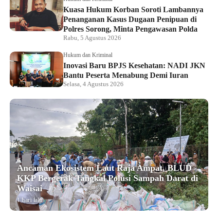
Kuasa Hukum Korban Soroti Lambannya
Penanganan Kasus Dugaan Penipuan di
Polres Sorong, Minta Pengawasan Polda
Rabu, 5 Agustus 2026
Hukum dan Kriminal
Inovasi Baru BPJS Kesehatan: NADI JKN
Bantu Peserta Menabung Demi Iuran
Selasa, 4 Agustus 2026
Ancaman Ekosistem Laut Raja Ampat, BLUD
KKP Bergerak Tangkal Polusi Sampah Darat di
Waisai
1 hari lalu