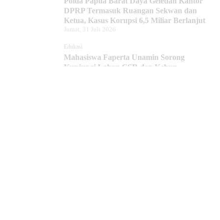
Polda Papua Barat Daya Geledah Kantor
DPRP Termasuk Ruangan Sekwan dan
Ketua, Kasus Korupsi 6,5 Miliar Berlanjut
Jumat, 31 Juli 2026
Edukasi
Mahasiswa Faperta Unamin Sorong
Kunjungi Lahan CSR dan Kebun
Percontohan Yonif TP 806
Kamis, 30 Juli 2026
Hukum dan Kriminal
Penyidik Tipidkor Polda PBD Geledah
Kantor DPRP Papua Barat Daya
Kamis, 30 Juli 2026
Edukasi
JMSI Papua Barat Daya: Kerja Jurnalistik
Dilindungi, Dugaan Pemerasan Oknum
Harus Diproses Hukum
Kamis, 30 Juli 2026