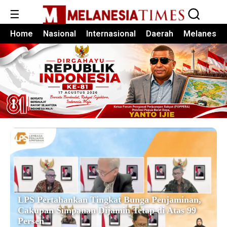
☰
Home
Nasional
Internasional
Daerah
Melanesia
LPS Pertahankan Tingkat Bunga Penjaminan,
Cakupan Simpanan Dijamin Tetap di Atas 99
Persen