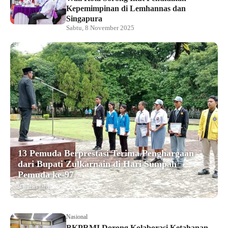
Kepemimpinan di Lemhannas dan
Singapura
Sabtu, 8 November 2025
13 Pemuda Berprestasi Terima Penghargaan
dari Bupati Zulkarnain di Hari Sumpah
Pemuda ke-97
9 bulan lalu
Nasional
BKPRMI Dorong Kolaborasi Ketahanan