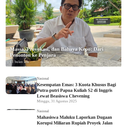
Massa, Provokasi, dan Bahaya Kepo: Dari
Penonton ke Penjara
11 bulan lalu
Nasional
Kesempatan Emas: 3 Kuota Khusus Bagi
Putra-putri Papua Kuliah S2 di Inggris
Lewat Beasiswa Chevening
Minggu, 31 Agustus 2025
Nasional
Mahasiswa Maluku Laporkan Dugaan
Korupsi Miliaran Rupiah Proyek Jalan