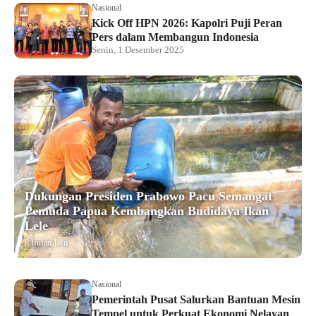
Nasional
Kick Off HPN 2026: Kapolri Puji Peran
Pers dalam Membangun Indonesia
Senin, 1 Desember 2025
Dukungan Presiden Prabowo Pacu Semangat
Pemuda Papua Kembangkan Budidaya Ikan
Lele
8 bulan lalu
Nasional
Pemerintah Pusat Salurkan Bantuan Mesin
Tempel untuk Perkuat Ekonomi Nelayan