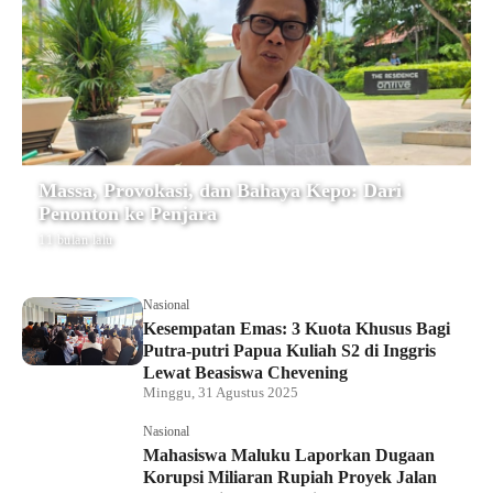
Massa, Provokasi, dan Bahaya Kepo: Dari
Penonton ke Penjara
11 bulan lalu
Nasional
Kesempatan Emas: 3 Kuota Khusus Bagi
Putra-putri Papua Kuliah S2 di Inggris
Lewat Beasiswa Chevening
Minggu, 31 Agustus 2025
Nasional
Mahasiswa Maluku Laporkan Dugaan
Korupsi Miliaran Rupiah Proyek Jalan