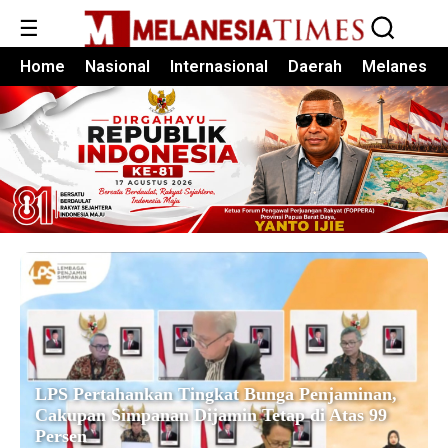
☰
Home
Nasional
Internasional
Daerah
Melanesia
LPS Pertahankan Tingkat Bunga Penjaminan,
Cakupan Simpanan Dijamin Tetap di Atas 99
Persen