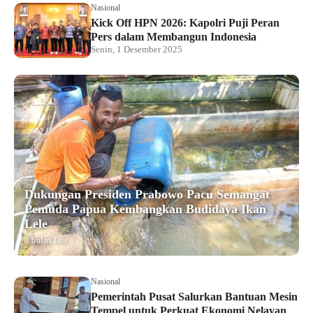
Nasional
Kick Off HPN 2026: Kapolri Puji Peran
Pers dalam Membangun Indonesia
Senin, 1 Desember 2025
Dukungan Presiden Prabowo Pacu Semangat
Pemuda Papua Kembangkan Budidaya Ikan
Lele
8 bulan lalu
Nasional
Pemerintah Pusat Salurkan Bantuan Mesin
Tempel untuk Perkuat Ekonomi Nelayan