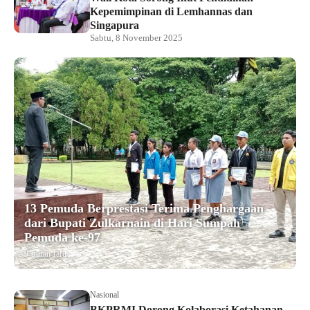
Kepemimpinan di Lemhannas dan
Singapura
Sabtu, 8 November 2025
13 Pemuda Berprestasi Terima Penghargaan
dari Bupati Zulkarnain di Hari Sumpah
Pemuda ke-97
9 bulan lalu
Nasional
BKPRMI Dorong Kolaborasi Ketahanan