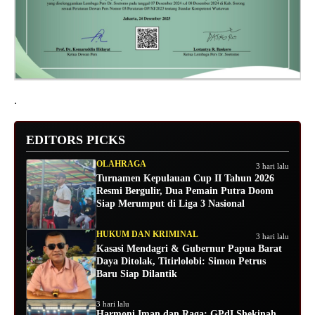
.
EDITORS PICKS
OLAHRAGA
3 hari lalu
Turnamen Kepulauan Cup II Tahun 2026
Resmi Bergulir, Dua Pemain Putra Doom
Siap Merumput di Liga 3 Nasional
HUKUM DAN KRIMINAL
3 hari lalu
Kasasi Mendagri & Gubernur Papua Barat
Daya Ditolak, Titirlolobi: Simon Petrus
Baru Siap Dilantik
3 hari lalu
Harmoni Iman dan Raga: GPdI Shekinah