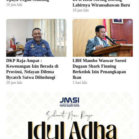
16 jam lalu
Lahirnya Wirausahawan Baru
18 jam lalu
DKP Raja Ampat :
LBH Mambo Waswar Soroti
Kewenangan Izin Berada di
Dugaan Shark Finning
Provinsi, Nelayan Dilema
Berkedok Izin Penangkapan
Bycatch Satwa Dilindungi
Ikan
20 jam lalu
1 hari lalu