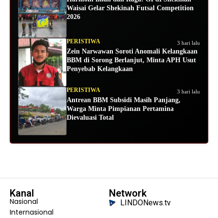
Waisai Gelar Shekinah Futsal Competition
2026
PERISTIWA
3 hari lalu
Zein Narwawan Soroti Anomali Kelangkaan
BBM di Sorong Berlanjut, Minta APH Usut
Penyebab Kelangkaan
PERISTIWA
3 hari lalu
Antrean BBM Subsidi Masih Panjang,
Warga Minta Pimpianan Pertamina
Dievaluasi Total
Kanal
Network
Nasional
LINDONews.tv
Internasional