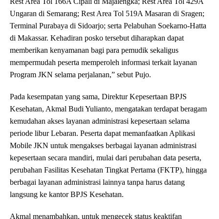
Rest Area Tol 166A Cipali di Majalengka; Rest Area Tol 429A
Ungaran di Semarang; Rest Area Tol 519A Masaran di Sragen;
Terminal Purabaya di Sidoarjo; serta Pelabuhan Soekarno-Hatta
di Makassar. Kehadiran posko tersebut diharapkan dapat
memberikan kenyamanan bagi para pemudik sekaligus
mempermudah peserta memperoleh informasi terkait layanan
Program JKN selama perjalanan,” sebut Pujo.
Pada kesempatan yang sama, Direktur Kepesertaan BPJS
Kesehatan, Akmal Budi Yulianto, mengatakan terdapat beragam
kemudahan akses layanan administrasi kepesertaan selama
periode libur Lebaran. Peserta dapat memanfaatkan Aplikasi
Mobile JKN untuk mengakses berbagai layanan administrasi
kepesertaan secara mandiri, mulai dari perubahan data peserta,
perubahan Fasilitas Kesehatan Tingkat Pertama (FKTP), hingga
berbagai layanan administrasi lainnya tanpa harus datang
langsung ke kantor BPJS Kesehatan.
Akmal menambahkan, untuk mengecek status keaktifan