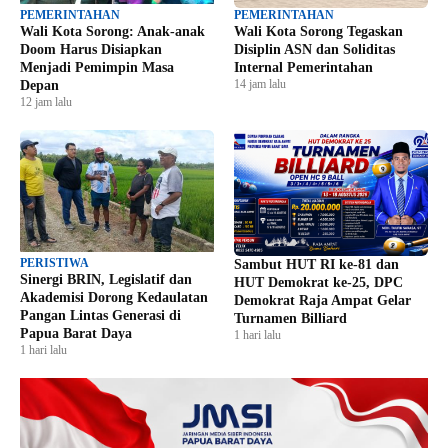
PEMERINTAHAN
PEMERINTAHAN
Wali Kota Sorong: Anak-anak
Wali Kota Sorong Tegaskan
Doom Harus Disiapkan
Disiplin ASN dan Soliditas
Menjadi Pemimpin Masa
Internal Pemerintahan
14 jam lalu
Depan
12 jam lalu
PERISTIWA
Sambut HUT RI ke-81 dan
Sinergi BRIN, Legislatif dan
HUT Demokrat ke-25, DPC
Akademisi Dorong Kedaulatan
Demokrat Raja Ampat Gelar
Pangan Lintas Generasi di
Turnamen Billiard
Papua Barat Daya
1 hari lalu
1 hari lalu