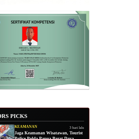
ORS PICKS
KEAMANAN
3 hari lalu
Jaga Keamanan Wisatawan, Tourist
Police Polda Papua Barat Daya