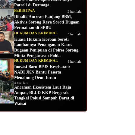
Patroli di Dermaga
PERISTIWA
3 hari lalu
Dibalik Antrean Panjang BBM,
Aktivis Sorong Raya Soroti Dugaan
Permainan di SPBU
HUKUM DAN KRIMINAL
3 hari lalu
Kuasa Hukum Korban Soroti
Lambannya Penanganan Kasus
Dugaan Penipuan di Polres Sorong,
Minta Pengawasan Polda
HUKUM DAN KRIMINAL
4 hari lalu
Inovasi Baru BPJS Kesehatan:
NADI JKN Bantu Peserta
Menabung Demi Iuran
4 hari lalu
Ancaman Ekosistem Laut Raja
Ampat, BLUD KKP Bergerak
Tangkal Polusi Sampah Darat di
Waisai