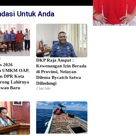
dasi Untuk Anda
F
DKP Raja Ampat :
s 2026
Kewenangan Izin Berada
h UMKM OAP,
di Provinsi, Nelayan
an DPR Kota
Dilema Bycatch Satwa
rong Lahirnya
Dilindungi
awan Baru
2 hari lalu