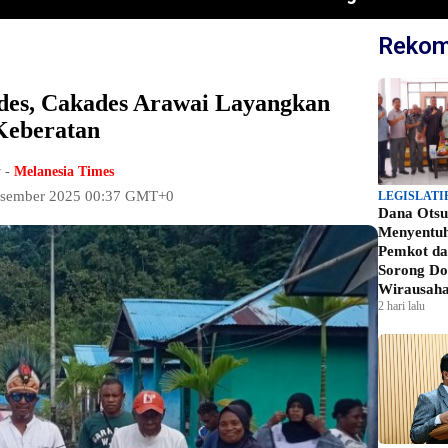
Rekom
ades, Cakades Arawai Layangkan
Keberatan
 -
Melanesia Times
Desember 2025 00:37 GMT+0
LEGISLATI
Dana Otsu
Menyentu
Pemkot d
Sorong Do
Wirausah
2 hari lalu