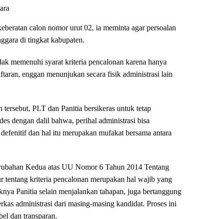
ara
beratan calon nomor urut 02, ia meminta agar persoalan
enggara di tingkat kabupaten.
dak memenuhi syarat kriteria pencalonan karena hanya
aran, enggan menunjukan secara fisik administrasi lain
h tersebut, PLT dan Panitia bersikeras untuk tetap
s dengan dalil bahwa, perihal administrasi bisa
 defenitif dan hal itu merupakan mufakat bersama antara
rubahan Kedua atas UU Nomor 6 Tahun 2014 Tentang
ur tentang kriteria pencalonan merupakan hal wajib yang
tuknya Panitia selain menjalankan tahapan, juga bertanggung
rkas administrasi dari masing-masing kandidat. Proses ini
bel dan transparan.