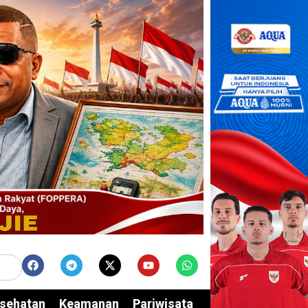
sehatan
Keamanan
Pariwisata
Edukasi
Opini