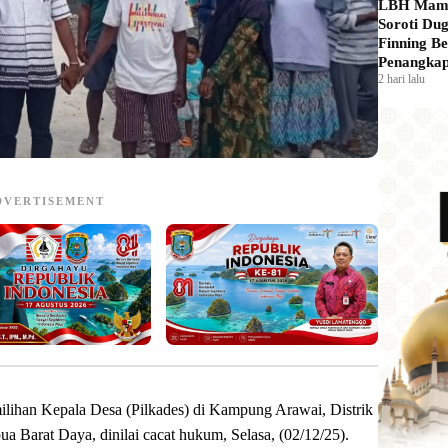
LBH Mam
Soroti Du
Finning Be
Penangkap
2 hari lalu
DVERTISEMENT
lihan Kepala Desa (Pilkades) di Kampung Arawai, Distrik
a Barat Daya, dinilai cacat hukum, Selasa, (02/12/25).