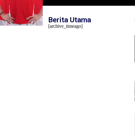
Mambo Waswar Soroti Implementasi UU N
Tahun 2014 di Raja Ampat
Berita Utama
[archive_timeago]