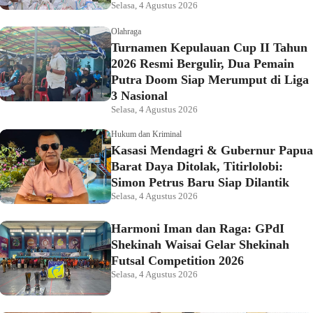
Selasa, 4 Agustus 2026
Olahraga
Turnamen Kepulauan Cup II Tahun
2026 Resmi Bergulir, Dua Pemain
Putra Doom Siap Merumput di Liga
3 Nasional
Selasa, 4 Agustus 2026
Hukum dan Kriminal
Kasasi Mendagri & Gubernur Papua
Barat Daya Ditolak, Titirlolobi:
Simon Petrus Baru Siap Dilantik
Selasa, 4 Agustus 2026
Harmoni Iman dan Raga: GPdI
Shekinah Waisai Gelar Shekinah
Futsal Competition 2026
Selasa, 4 Agustus 2026