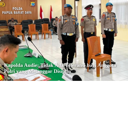
Kapolda Audie: Tidak Ada Toleransi bagi Anggota
Polri yang Melanggar Disiplin
5 hari lalu
Reiligi
Konfercab Ke-IV NU Kota Sorong
Tetapkan Ustadz M. Muhyiddin
sebagai Ketua PCNU Kota Sorong
Minggu, 2 Agustus 2026