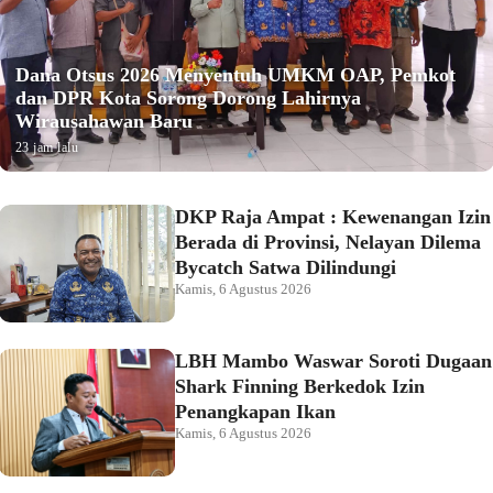
Dana Otsus 2026 Menyentuh UMKM OAP, Pemkot
dan DPR Kota Sorong Dorong Lahirnya
Wirausahawan Baru
23 jam lalu
DKP Raja Ampat : Kewenangan Izin
Berada di Provinsi, Nelayan Dilema
Bycatch Satwa Dilindungi
Kamis, 6 Agustus 2026
LBH Mambo Waswar Soroti Dugaan
Shark Finning Berkedok Izin
Penangkapan Ikan
Kamis, 6 Agustus 2026