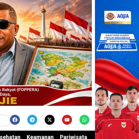
sehatan
Keamanan
Pariwisata
Edukasi
Opini