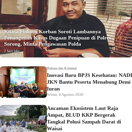
Kuasa Hukum Korban Soroti Lambannya
Penanganan Kasus Dugaan Penipuan di Polres
Sorong, Minta Pengawasan Polda
2 hari lalu
Hukum dan Kriminal
Inovasi Baru BPJS Kesehatan: NAD
JKN Bantu Peserta Menabung Demi
Iuran
Selasa, 4 Agustus 2026
Ancaman Ekosistem Laut Raja
Ampat, BLUD KKP Bergerak
Tangkal Polusi Sampah Darat di
Waisai