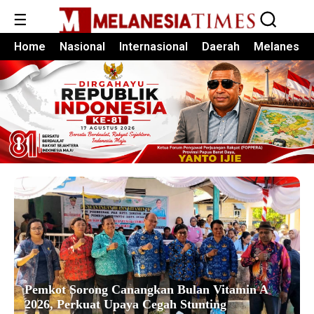
☰
Home
Nasional
Internasional
Daerah
Melanesia
Pemkot Sorong Canangkan Bulan Vitamin A
2026, Perkuat Upaya Cegah Stunting