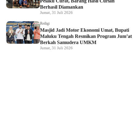
Pelaku Curat, Barang Hasil Curian
Berhasil Diamankan
Jumat, 31 Juli 2026
Reiligi
Masjid Jadi Motor Ekonomi Umat, Bupati
Maluku Tengah Resmikan Program Jum’at
Berkah Samudera UMKM
Jumat, 31 Juli 2026
Hukum dan Kriminal
Rumah Bendahara Sekretariat DPRP PBD
Digeledah, Penyidik Amankan Satu Berkas
Dugaan Korupsi
Jumat, 31 Juli 2026
KPU Raja Ampat Gelar Pendidikan
Pemilih di Saporkren, Dorong Kualitas
Demokrasi Lokal
Jumat, 31 Juli 2026
Hukum dan Kriminal
Polda Papua Barat Daya Geledah Kantor
DPRP Termasuk Ruangan Sekwan dan