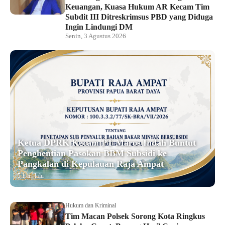
Keuangan, Kuasa Hukum AR Kecam Tim
Subdit III Ditreskrimsus PBD yang Diduga
Ingin Lindungi DM
Senin, 3 Agustus 2026
Ketua DPRK Kecam PT Maros Indah Buntut
Penghentian Pasokan BBM Subsidi ke
Pangkalan di Kepulauan Raja Ampat
5 hari lalu
Hukum dan Kriminal
Tim Macan Polsek Sorong Kota Ringkus