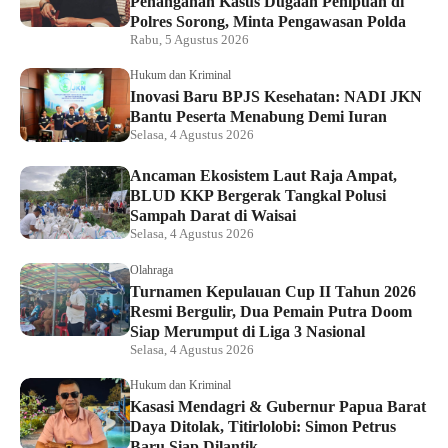
Penanganan Kasus Dugaan Penipuan di
Polres Sorong, Minta Pengawasan Polda
Rabu, 5 Agustus 2026
Hukum dan Kriminal
Inovasi Baru BPJS Kesehatan: NADI JKN
Bantu Peserta Menabung Demi Iuran
Selasa, 4 Agustus 2026
Ancaman Ekosistem Laut Raja Ampat,
BLUD KKP Bergerak Tangkal Polusi
Sampah Darat di Waisai
Selasa, 4 Agustus 2026
Olahraga
Turnamen Kepulauan Cup II Tahun 2026
Resmi Bergulir, Dua Pemain Putra Doom
Siap Merumput di Liga 3 Nasional
Selasa, 4 Agustus 2026
Hukum dan Kriminal
Kasasi Mendagri & Gubernur Papua Barat
Daya Ditolak, Titirlolobi: Simon Petrus
Baru Siap Dilantik