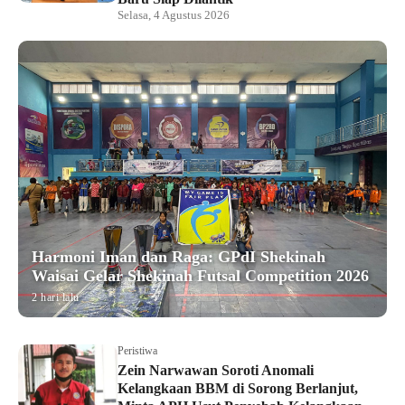
Selasa, 4 Agustus 2026
Harmoni Iman dan Raga: GPdI Shekinah
Waisai Gelar Shekinah Futsal Competition 2026
2 hari lalu
Peristiwa
Zein Narwawan Soroti Anomali
Kelangkaan BBM di Sorong Berlanjut,