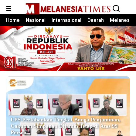
☰
Home
Nasional
Internasional
Daerah
Melanesia
LPS Pertahankan Tingkat Bunga Penjaminan,
Cakupan Simpanan Dijamin Tetap di Atas 99
Persen