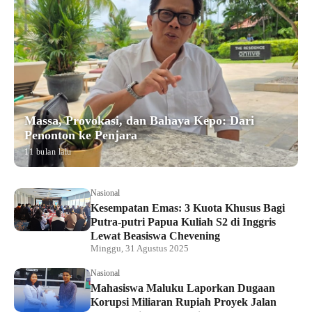
Massa, Provokasi, dan Bahaya Kepo: Dari
Penonton ke Penjara
11 bulan lalu
Nasional
Kesempatan Emas: 3 Kuota Khusus Bagi
Putra-putri Papua Kuliah S2 di Inggris
Lewat Beasiswa Chevening
Minggu, 31 Agustus 2025
Nasional
Mahasiswa Maluku Laporkan Dugaan
Korupsi Miliaran Rupiah Proyek Jalan