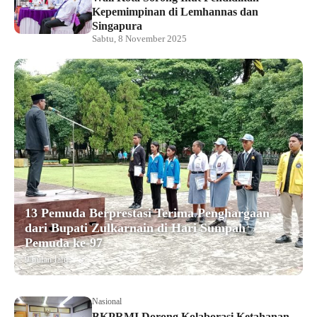
Kepemimpinan di Lemhannas dan
Singapura
Sabtu, 8 November 2025
13 Pemuda Berprestasi Terima Penghargaan
dari Bupati Zulkarnain di Hari Sumpah
Pemuda ke-97
9 bulan lalu
Nasional
BKPRMI Dorong Kolaborasi Ketahanan