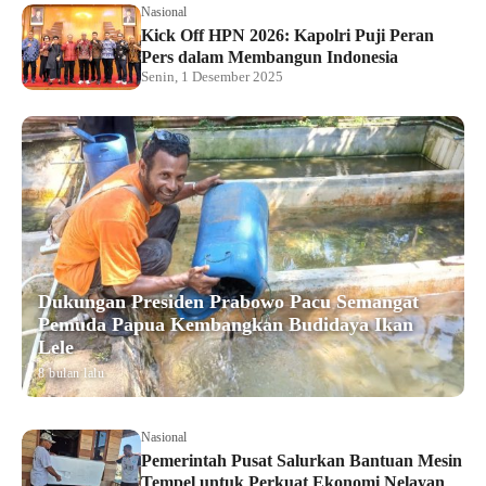
Nasional
Kick Off HPN 2026: Kapolri Puji Peran
Pers dalam Membangun Indonesia
Senin, 1 Desember 2025
Dukungan Presiden Prabowo Pacu Semangat
Pemuda Papua Kembangkan Budidaya Ikan
Lele
8 bulan lalu
Nasional
Pemerintah Pusat Salurkan Bantuan Mesin
Tempel untuk Perkuat Ekonomi Nelayan