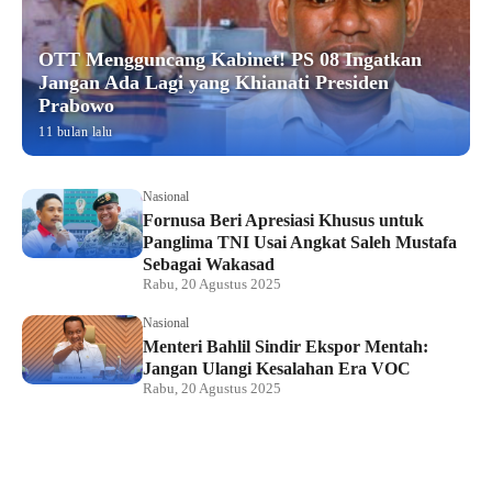
OTT Mengguncang Kabinet! PS 08 Ingatkan
Jangan Ada Lagi yang Khianati Presiden
Prabowo
11 bulan lalu
Nasional
Fornusa Beri Apresiasi Khusus untuk
Panglima TNI Usai Angkat Saleh Mustafa
Sebagai Wakasad
Rabu, 20 Agustus 2025
Nasional
Menteri Bahlil Sindir Ekspor Mentah:
Jangan Ulangi Kesalahan Era VOC
Rabu, 20 Agustus 2025
Nasional
Polemik HighScope Rancamaya, Kuasa
Hukum : Bareskrim Harus Menindak