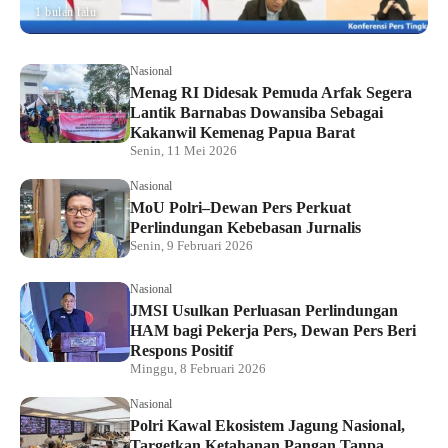
1 bulan lalu
Nasional
Menag RI Didesak Pemuda Arfak Segera
Lantik Barnabas Dowansiba Sebagai
Kakanwil Kemenag Papua Barat
Senin, 11 Mei 2026
Nasional
MoU Polri–Dewan Pers Perkuat
Perlindungan Kebebasan Jurnalis
Senin, 9 Februari 2026
Nasional
JMSI Usulkan Perluasan Perlindungan
HAM bagi Pekerja Pers, Dewan Pers Beri
Respons Positif
Minggu, 8 Februari 2026
Nasional
Polri Kawal Ekosistem Jagung Nasional,
Targetkan Ketahanan Pangan Tanpa