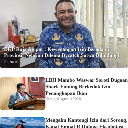
DKP Raja Ampat : Kewenangan Izin Berada di
Provinsi, Nelayan Dilema Bycatch Satwa Dilindungi
20 jam lalu
LBH Mambo Waswar Soroti Dugaan
Shark Finning Berkedok Izin
Penangkapan Ikan
Kamis, 6 Agustus 2026
Mengaku Kantongi Izin dari Sorong,
Kapal Empat R Diduga Eksploitasi