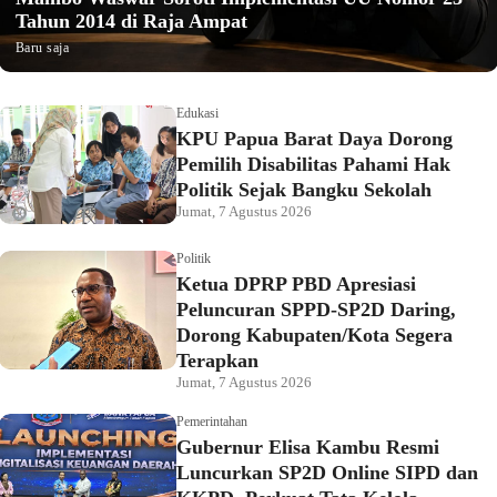
Tahun 2014 di Raja Ampat
Baru saja
Edukasi
KPU Papua Barat Daya Dorong
Pemilih Disabilitas Pahami Hak
Politik Sejak Bangku Sekolah
Jumat, 7 Agustus 2026
Politik
Ketua DPRP PBD Apresiasi
Peluncuran SPPD-SP2D Daring,
Dorong Kabupaten/Kota Segera
Terapkan
Jumat, 7 Agustus 2026
Pemerintahan
Gubernur Elisa Kambu Resmi
Luncurkan SP2D Online SIPD dan