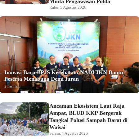
Minta Pengawasan Polda
Rabu, 5 Agustus 2026
Inovasi Baru BPJS Kesehatan: NADI JKN Bantu
Peserta Menabung Demi Iuran
2 hari lalu
Ancaman Ekosistem Laut Raja
Ampat, BLUD KKP Bergerak
Tangkal Polusi Sampah Darat di
Waisai
Selasa, 4 Agustus 2026