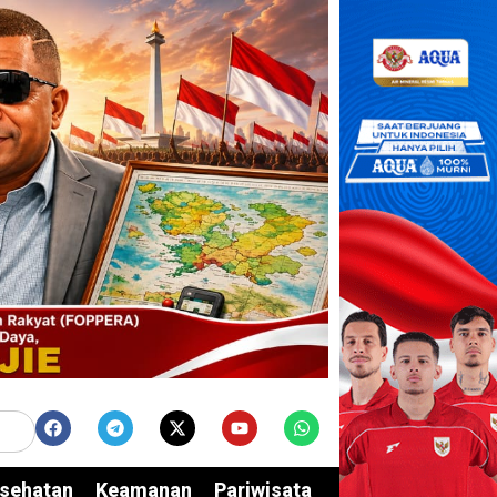
sehatan
Keamanan
Pariwisata
Edukasi
Opini