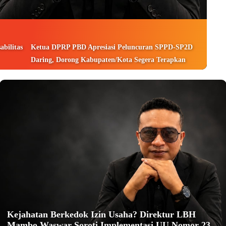
bilitas
Ketua DPRP PBD Apresiasi Peluncuran SPPD-SP2D
Daring, Dorong Kabupaten/Kota Segera Terapkan
Kejahatan Berkedok Izin Usaha? Direktur LBH
Mambo Waswar Soroti Implementasi UU Nomor 23