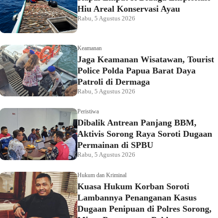
Hiu Areal Konservasi Ayau
Rabu, 5 Agustus 2026
Keamanan
Jaga Keamanan Wisatawan, Tourist
Police Polda Papua Barat Daya
Patroli di Dermaga
Rabu, 5 Agustus 2026
Peristiwa
Dibalik Antrean Panjang BBM,
Aktivis Sorong Raya Soroti Dugaan
Permainan di SPBU
Rabu, 5 Agustus 2026
Hukum dan Kriminal
Kuasa Hukum Korban Soroti
Lambannya Penanganan Kasus
Dugaan Penipuan di Polres Sorong,