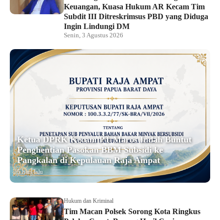
Keuangan, Kuasa Hukum AR Kecam Tim
Subdit III Ditreskrimsus PBD yang Diduga
Ingin Lindungi DM
Senin, 3 Agustus 2026
Ketua DPRK Kecam PT Maros Indah Buntut
Penghentian Pasokan BBM Subsidi ke
Pangkalan di Kepulauan Raja Ampat
5 hari lalu
Hukum dan Kriminal
Tim Macan Polsek Sorong Kota Ringkus