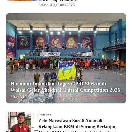
Selasa, 4 Agustus 2026
Harmoni Iman dan Raga: GPdI Shekinah
Waisai Gelar Shekinah Futsal Competition 2026
2 hari lalu
Peristiwa
Zein Narwawan Soroti Anomali
Kelangkaan BBM di Sorong Berlanjut,