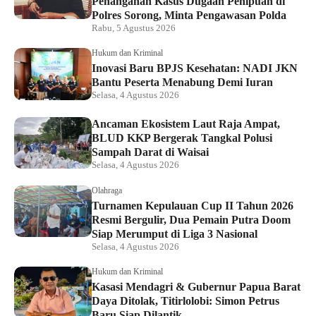
Penanganan Kasus Dugaan Penipuan di
Polres Sorong, Minta Pengawasan Polda
Rabu, 5 Agustus 2026
Hukum dan Kriminal
Inovasi Baru BPJS Kesehatan: NADI JKN
Bantu Peserta Menabung Demi Iuran
Selasa, 4 Agustus 2026
Ancaman Ekosistem Laut Raja Ampat,
BLUD KKP Bergerak Tangkal Polusi
Sampah Darat di Waisai
Selasa, 4 Agustus 2026
Olahraga
Turnamen Kepulauan Cup II Tahun 2026
Resmi Bergulir, Dua Pemain Putra Doom
Siap Merumput di Liga 3 Nasional
Selasa, 4 Agustus 2026
Hukum dan Kriminal
Kasasi Mendagri & Gubernur Papua Barat
Daya Ditolak, Titirlolobi: Simon Petrus
Baru Siap Dilantik