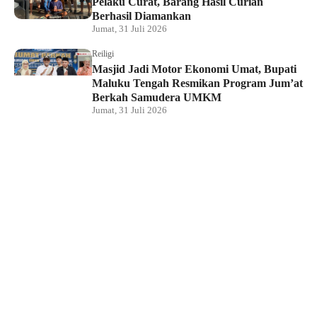
Pelaku Curat, Barang Hasil Curian
Berhasil Diamankan
Jumat, 31 Juli 2026
Reiligi
Masjid Jadi Motor Ekonomi Umat, Bupati
Maluku Tengah Resmikan Program Jum’at
Berkah Samudera UMKM
Jumat, 31 Juli 2026
Hukum dan Kriminal
Rumah Bendahara Sekretariat DPRP PBD
Digeledah, Penyidik Amankan Satu Berkas
Dugaan Korupsi
Jumat, 31 Juli 2026
KPU Raja Ampat Gelar Pendidikan
Pemilih di Saporkren, Dorong Kualitas
Demokrasi Lokal
Jumat, 31 Juli 2026
Hukum dan Kriminal
Polda Papua Barat Daya Geledah Kantor
DPRP Termasuk Ruangan Sekwan dan