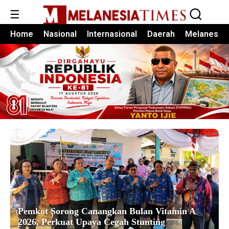
☰
Home
Nasional
Internasional
Daerah
Melanesia
Pemkot Sorong Canangkan Bulan Vitamin A
2026, Perkuat Upaya Cegah Stunting