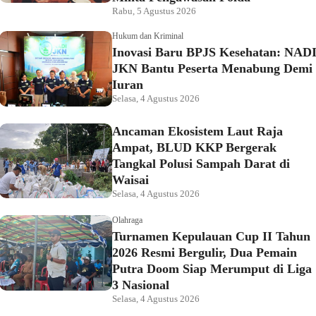
Rabu, 5 Agustus 2026
Hukum dan Kriminal
Inovasi Baru BPJS Kesehatan: NAD
JKN Bantu Peserta Menabung Demi
Iuran
Selasa, 4 Agustus 2026
Ancaman Ekosistem Laut Raja
Ampat, BLUD KKP Bergerak
Tangkal Polusi Sampah Darat di
Waisai
Selasa, 4 Agustus 2026
Olahraga
Turnamen Kepulauan Cup II Tahun
2026 Resmi Bergulir, Dua Pemain
Putra Doom Siap Merumput di Liga
3 Nasional
Selasa, 4 Agustus 2026