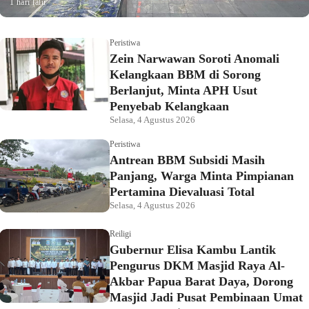
1 hari lalu
Peristiwa
Zein Narwawan Soroti Anomali
Kelangkaan BBM di Sorong
Berlanjut, Minta APH Usut
Penyebab Kelangkaan
Selasa, 4 Agustus 2026
Peristiwa
Antrean BBM Subsidi Masih
Panjang, Warga Minta Pimpianan
Pertamina Dievaluasi Total
Selasa, 4 Agustus 2026
Reiligi
Gubernur Elisa Kambu Lantik
Pengurus DKM Masjid Raya Al-
Akbar Papua Barat Daya, Dorong
Masjid Jadi Pusat Pembinaan Umat