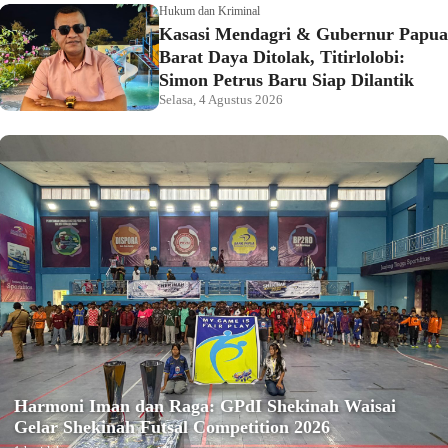
Hukum dan Kriminal
Kasasi Mendagri & Gubernur Papua
Barat Daya Ditolak, Titirlolobi:
Simon Petrus Baru Siap Dilantik
Selasa, 4 Agustus 2026
Harmoni Iman dan Raga: GPdI Shekinah Waisai
Gelar Shekinah Futsal Competition 2026