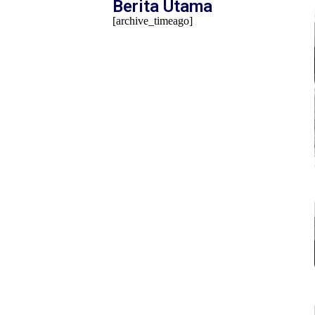
Berita Utama
[archive_timeago]