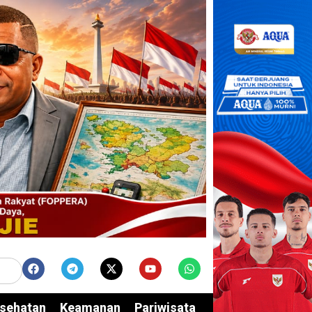
sehatan
Keamanan
Pariwisata
Edukasi
Opini