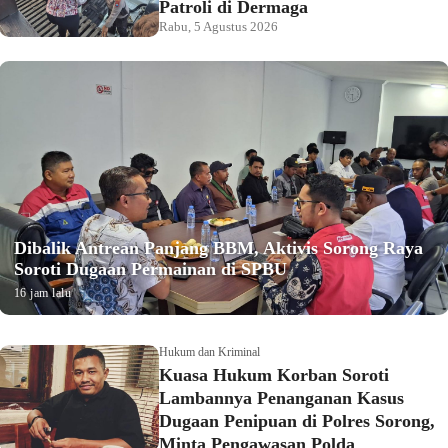
Patroli di Dermaga
Rabu, 5 Agustus 2026
Dibalik Antrean Panjang BBM, Aktivis Sorong Raya
Soroti Dugaan Permainan di SPBU
16 jam lalu
Hukum dan Kriminal
Kuasa Hukum Korban Soroti
Lambannya Penanganan Kasus
Dugaan Penipuan di Polres Sorong,
Minta Pengawasan Polda