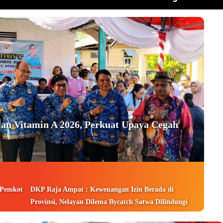
an Vitamin A 2026, Perkuat Upaya Cegah
 Pemkot
DKP Raja Ampat : Kewenangan Izin Berada di
Provinsi, Nelayan Dilema Bycatch Satwa Dilindungi