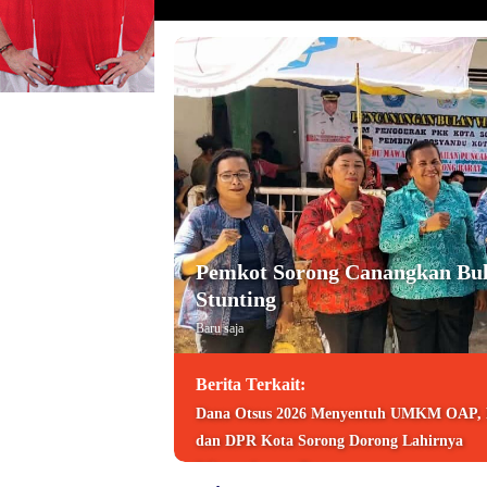
Pemkot Sorong Canangkan Bul
Stunting
Baru saja
Berita Terkait:
Dana Otsus 2026 Menyentuh UMKM OAP,
dan DPR Kota Sorong Dorong Lahirnya
Wirausahawan Baru