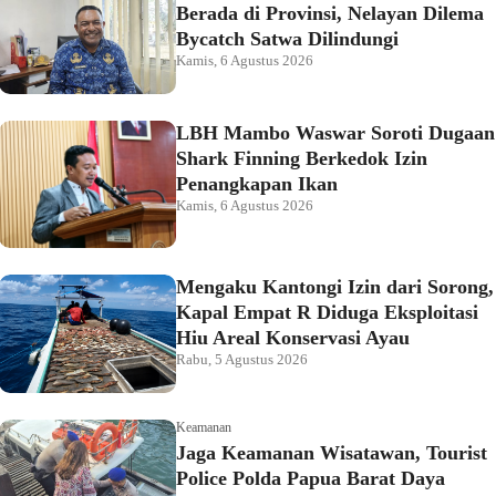
Berada di Provinsi, Nelayan Dilema
Bycatch Satwa Dilindungi
Kamis, 6 Agustus 2026
LBH Mambo Waswar Soroti Dugaan
Shark Finning Berkedok Izin
Penangkapan Ikan
Kamis, 6 Agustus 2026
Mengaku Kantongi Izin dari Sorong,
Kapal Empat R Diduga Eksploitasi
Hiu Areal Konservasi Ayau
Rabu, 5 Agustus 2026
Keamanan
Jaga Keamanan Wisatawan, Tourist
Police Polda Papua Barat Daya