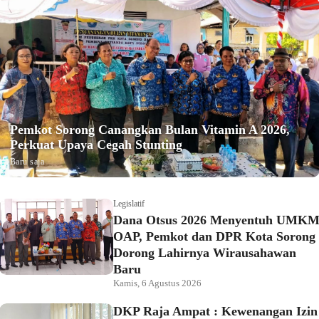
Pemkot Sorong Canangkan Bulan Vitamin A 2026,
Perkuat Upaya Cegah Stunting
Baru saja
Legislatif
Dana Otsus 2026 Menyentuh UMK
OAP, Pemkot dan DPR Kota Sorong
Dorong Lahirnya Wirausahawan
Baru
Kamis, 6 Agustus 2026
DKP Raja Ampat : Kewenangan Izin