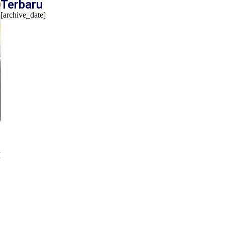
Terbaru
[archive_date]
M