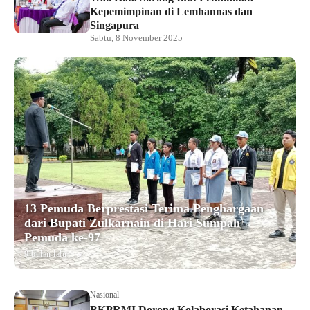
Kepemimpinan di Lemhannas dan
Singapura
Sabtu, 8 November 2025
13 Pemuda Berprestasi Terima Penghargaan
dari Bupati Zulkarnain di Hari Sumpah
Pemuda ke-97
9 bulan lalu
Nasional
BKPRMI Dorong Kolaborasi Ketahanan