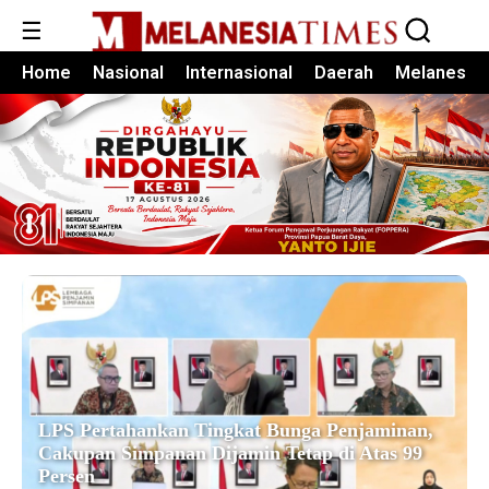
☰
Home
Nasional
Internasional
Daerah
Melanesia
LPS Pertahankan Tingkat Bunga Penjaminan,
Cakupan Simpanan Dijamin Tetap di Atas 99
Persen