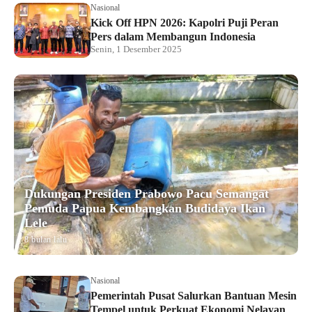
Nasional
Kick Off HPN 2026: Kapolri Puji Peran
Pers dalam Membangun Indonesia
Senin, 1 Desember 2025
Dukungan Presiden Prabowo Pacu Semangat
Pemuda Papua Kembangkan Budidaya Ikan
Lele
8 bulan lalu
Nasional
Pemerintah Pusat Salurkan Bantuan Mesin
Tempel untuk Perkuat Ekonomi Nelayan