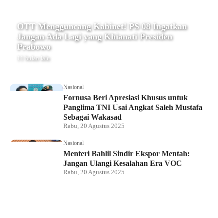
OTT Mengguncang Kabinet! PS 08 Ingatkan
Jangan Ada Lagi yang Khianati Presiden
Prabowo
11 bulan lalu
Nasional
Fornusa Beri Apresiasi Khusus untuk
Panglima TNI Usai Angkat Saleh Mustafa
Sebagai Wakasad
Rabu, 20 Agustus 2025
Nasional
Menteri Bahlil Sindir Ekspor Mentah:
Jangan Ulangi Kesalahan Era VOC
Rabu, 20 Agustus 2025
Nasional
Polemik HighScope Rancamaya, Kuasa
Hukum : Bareskrim Harus Menindak