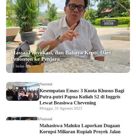
Massa, Provokasi, dan Bahaya Kepo: Dari
Penonton ke Penjara
11 bulan lalu
Nasional
Kesempatan Emas: 3 Kuota Khusus Bagi
Putra-putri Papua Kuliah S2 di Inggris
Lewat Beasiswa Chevening
Minggu, 31 Agustus 2025
Nasional
Mahasiswa Maluku Laporkan Dugaan
Korupsi Miliaran Rupiah Proyek Jalan