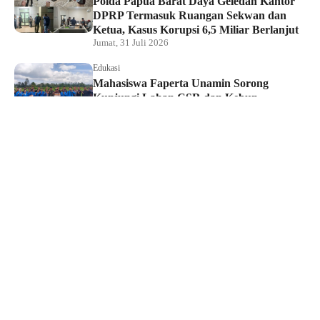
Polda Papua Barat Daya Geledah Kantor
DPRP Termasuk Ruangan Sekwan dan
Ketua, Kasus Korupsi 6,5 Miliar Berlanjut
Jumat, 31 Juli 2026
Edukasi
Mahasiswa Faperta Unamin Sorong
Kunjungi Lahan CSR dan Kebun
Percontohan Yonif TP 806
Kamis, 30 Juli 2026
Hukum dan Kriminal
Penyidik Tipidkor Polda PBD Geledah
Kantor DPRP Papua Barat Daya
Kamis, 30 Juli 2026
Edukasi
JMSI Papua Barat Daya: Kerja Jurnalistik
Dilindungi, Dugaan Pemerasan Oknum
Harus Diproses Hukum
Kamis, 30 Juli 2026