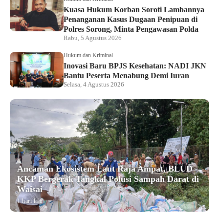
Kuasa Hukum Korban Soroti Lambannya
Penanganan Kasus Dugaan Penipuan di
Polres Sorong, Minta Pengawasan Polda
Rabu, 5 Agustus 2026
Hukum dan Kriminal
Inovasi Baru BPJS Kesehatan: NADI JKN
Bantu Peserta Menabung Demi Iuran
Selasa, 4 Agustus 2026
Ancaman Ekosistem Laut Raja Ampat, BLUD
KKP Bergerak Tangkal Polusi Sampah Darat di
Waisai
1 hari lalu