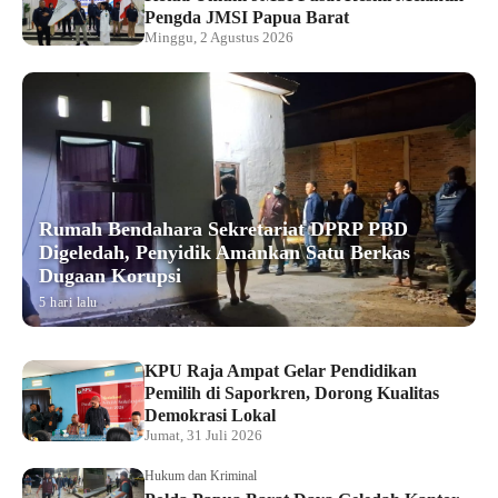
Pengda JMSI Papua Barat
Minggu, 2 Agustus 2026
Rumah Bendahara Sekretariat DPRP PBD
Digeledah, Penyidik Amankan Satu Berkas
Dugaan Korupsi
5 hari lalu
KPU Raja Ampat Gelar Pendidikan
Pemilih di Saporkren, Dorong Kualitas
Demokrasi Lokal
Jumat, 31 Juli 2026
Hukum dan Kriminal