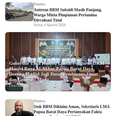
Peristiwa
Antrean BBM Subsidi Masih Panjang,
Warga Minta Pimpianan Pertamina
Dievaluasi Total
Selasa, 4 Agustus 2026
Gubernur Elisa Kambu Lantik Pengurus DKM
Masjid Raya Al-Akbar Papua Barat Daya,
Dorong Masjid Jadi Pusat Pembinaan Umat
dan Generasi Muda
1 hari lalu
Peristiwa
Stok BBM Diklaim Aman, Sekretaris LMA
Papua Barat Daya Pertanyakan Fakta