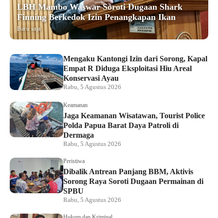
LBH Mambo Waswar Soroti Dugaan Shark
Finning Berkedok Izin Penangkapan Ikan
Baru saja
Mengaku Kantongi Izin dari Sorong, Kapal
Empat R Diduga Eksploitasi Hiu Areal
Konservasi Ayau
Rabu, 5 Agustus 2026
Keamanan
Jaga Keamanan Wisatawan, Tourist Police
Polda Papua Barat Daya Patroli di
Dermaga
Rabu, 5 Agustus 2026
Peristiwa
Dibalik Antrean Panjang BBM, Aktivis
Sorong Raya Soroti Dugaan Permainan di
SPBU
Rabu, 5 Agustus 2026
Hukum dan Kriminal