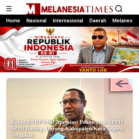
☰
Home
Nasional
Internasional
Daerah
Melanesia
Ketua DPRP PBD Apresiasi Peluncuran SPPD-
SP2D Daring, Dorong Kabupaten/Kota Segera
Terapkan