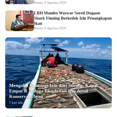
Kamis, 6 Agustus 2026
LBH Mambo Waswar Soroti Dugaan
Shark Finning Berkedok Izin Penangkapan
Ikan
Kamis, 6 Agustus 2026
Mengaku Kantongi Izin dari Sorong, Kapal
Empat R Diduga Eksploitasi Hiu Areal
Konservasi Ayau
1 hari lalu