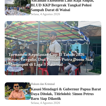
Ancaman Ekosistem Laut Raja Ampat,
BLUD KKP Bergerak Tangkal Polusi
Sampah Darat di Waisai
Selasa, 4 Agustus 2026
Turnamen Kepulauan Cup II Tahun 2026
Resmi Bergulir, Dua Pemain Putra Doom Siap
Merumput di Liga 3 Nasional
2 hari lalu
Hukum dan Kriminal
Kasasi Mendagri & Gubernur Papua Barat
Daya Ditolak, Titirlolobi: Simon Petrus
Baru Siap Dilantik
Selasa, 4 Agustus 2026