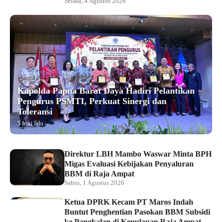
Selasa, 4 Agustus 2026
Kapolda Papua Barat Daya Hadiri Pelantikan
Pengurus PSMTI, Perkuat Sinergi dan
Toleransi
5 hari lalu
Direktur LBH Mambo Waswar Minta BPH
Migas Evaluasi Kebijakan Penyaluran
BBM di Raja Ampat
Sabtu, 1 Agustus 2026
Ketua DPRK Kecam PT Maros Indah
Buntut Penghentian Pasokan BBM Subsidi
ke Pangkalan di Kepulauan Raja Ampat