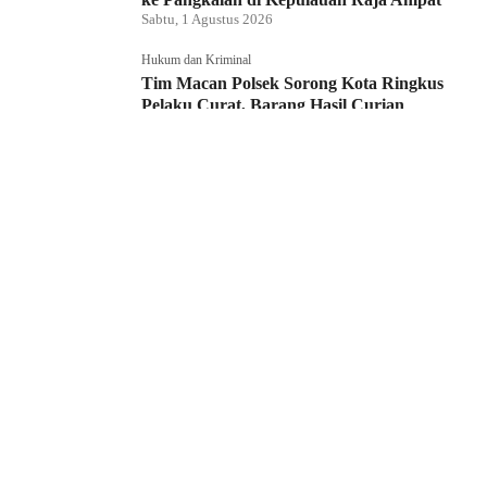
Sabtu, 1 Agustus 2026
Hukum dan Kriminal
Tim Macan Polsek Sorong Kota Ringkus
Pelaku Curat, Barang Hasil Curian
Berhasil Diamankan
Jumat, 31 Juli 2026
Reiligi
Masjid Jadi Motor Ekonomi Umat, Bupati
Maluku Tengah Resmikan Program Jum’at
Berkah Samudera UMKM
Jumat, 31 Juli 2026
Hukum dan Kriminal
Rumah Bendahara Sekretariat DPRP PBD
Digeledah, Penyidik Amankan Satu Berkas
Dugaan Korupsi
Jumat, 31 Juli 2026